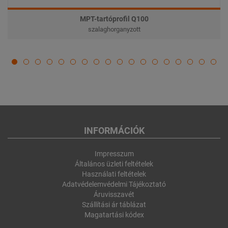
MPT-tartóprofil Q100
szalaghorganyzott
INFORMÁCIÓK
Impresszum
Általános üzleti feltételek
Használati feltételek
Adatvédelemvédelmi Tájékoztató
Áruvisszavét
Szállítási ár táblázat
Magatartási kódex