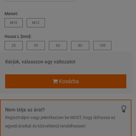
Menet:
M10
M12
Hossz L [mm]:
25
35
60
80
100
Kérjük, válasszon egy változatot
Kosárba
Nem látja az árat?
Regisztráljon vagy jelentkezzen be MOST, hogy láthassa az
egyedi áraikat és közvetlenül rendelhessen!