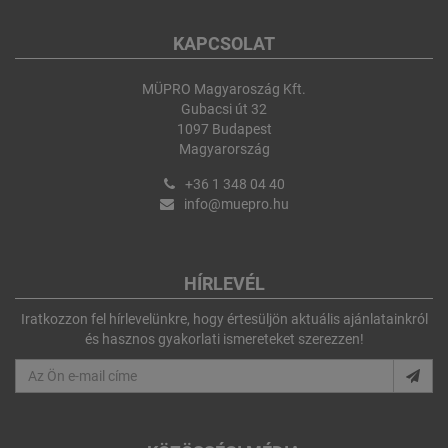
KAPCSOLAT
MÜPRO Magyaroszág Kft.
Gubacsi út 32
1097 Budapest
Magyarország
+36 1 348 04 40
info@muepro.hu
HÍRLEVÉL
Iratkozzon fel hírlevelünkre, hogy értesüljön aktuális ajánlatainkról
és hasznos gyakorlati ismereteket szerezzen!