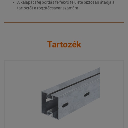
A kalapácsfej bordás felfekvő felülete biztosan átadja a
tartóerőt a rögzítőcsavar számára
Tartozék