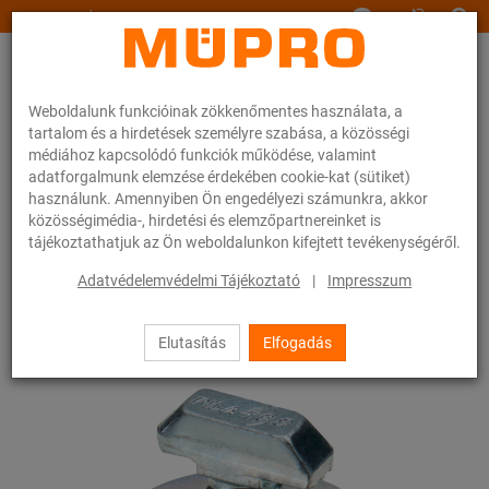
www.muepro.hu
Weboldalunk funkcióinak zökkenőmentes használata, a
tartalom és a hirdetések személyre szabása, a közösségi
médiához kapcsolódó funkciók működése, valamint
adatforgalmunk elemzése érdekében cookie-kat (sütiket)
használunk. Amennyiben Ön engedélyezi számunkra, akkor
Webáruhàz
Rögzítéstechnika
Szerelősínek
közösségimédia-, hirdetési és elemzőpartnereinket is
MPT-kalapácsfejű csavarok
tájékoztathatjuk az Ön weboldalunkon kifejtett tevékenységéről.
103 / 133
Adatvédelemvédelmi Tájékoztató
|
Impresszum
Elutasítás
Elfogadás