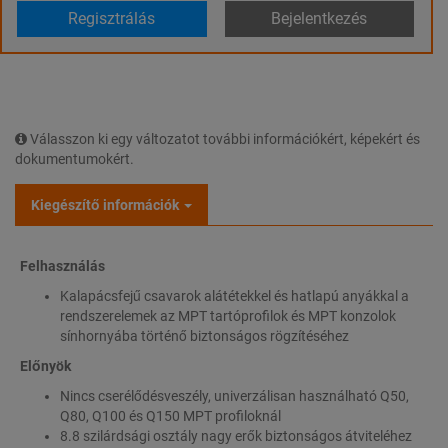
Regisztrálás
Bejelentkezés
Válasszon ki egy változatot további információkért, képekért és
dokumentumokért.
Kiegészítő információk
Felhasználás
Kalapácsfejű csavarok alátétekkel és hatlapú anyákkal a
rendszerelemek az MPT tartóprofilok és MPT konzolok
sínhornyába történő biztonságos rögzítéséhez
Előnyök
Nincs cserélődésveszély, univerzálisan használható Q50,
Q80, Q100 és Q150 MPT profiloknál
8.8 szilárdsági osztály nagy erők biztonságos átviteléhez