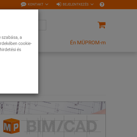
KONTAKT
BEJELENTKEZÉS
e szabása, a
Én MÜPROM-m
rdekében cookie-
irdetési és