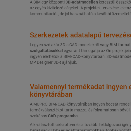
A BIM egy központi
3D-adatmodellen
keresztül összeköt
az egyéb kivitelező cégeket. A projektek tervezése, elemzé
kommunikációt, de jól használható a későbbi üzemelteté
Szerkezetek adatalapú tervezés
Legyen szó akár 3D-s CAD-modellekről vagy BIM-form
szolgáltatásokkal
egyaránt támogatja az Ön projektjein
ingyen elérhetők a BIM/CAD-könyvtárban, 3D-adatmodelle
MP Designer 3D-t ajánljuk.
Valamennyi termékadat ingyen
könyvtárában
A MÜPRO BIM/CAD-könyvtárában ingyen bocsát rendelkez
termékválasztékot tartalmazza, és folyamatosan bővül
szokásos
CAD-programba
.
A kiválasztott célszoftver és a további feldolgozási igé
Detail vagy LOD) és adatformátumokban, többek között