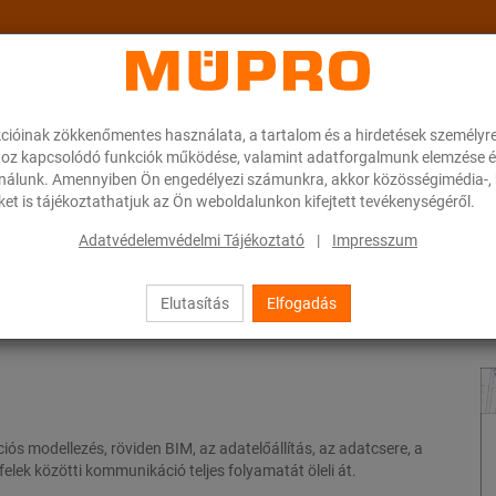
cióinak zökkenőmentes használata, a tartalom és a hirdetések személyr
ok
A MÜPRO-ról
Karrier
Downloads
oz kapcsolódó funkciók működése, valamint adatforgalmunk elemzése é
ználunk. Amennyiben Ön engedélyezi számunkra, akkor közösségimédia-, h
et is tájékoztathatjuk az Ön weboldalunkon kifejtett tevékenységéről.
Adatvédelemvédelmi Tájékoztató
|
Impresszum
Elutasítás
Elfogadás
iós modellezés, röviden BIM, az adatelőállítás, az adatcsere, a
felek közötti kommunikáció teljes folyamatát öleli át.