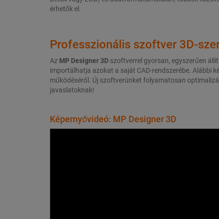
érhetők el.
Professzionális szoftver 3D-sz
Az
MP Designer 3D
szoftverrel gyorsan, egyszerűen áll
importálhatja azokat a saját CAD-rendszerébe. Alábbi 
működéséről. Új szoftverünket folyamatosan optimalizálju
javaslatoknak!
Képernyővideó: MP Designer 3D