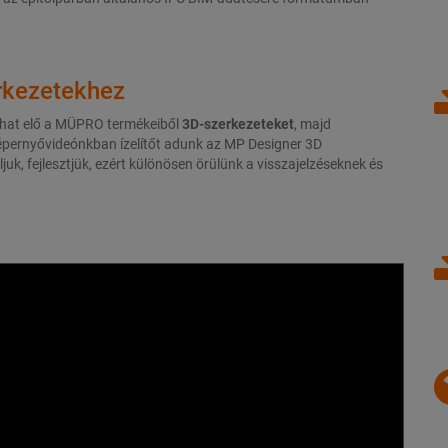
erkezetekhez
íthat elő a MÜPRO termékeiből
3D-szerkezeteket
, majd
képernyővideónkban ízelítőt adunk az MP Designer 3D
k, fejlesztjük, ezért különösen örülünk a visszajelzéseknek és