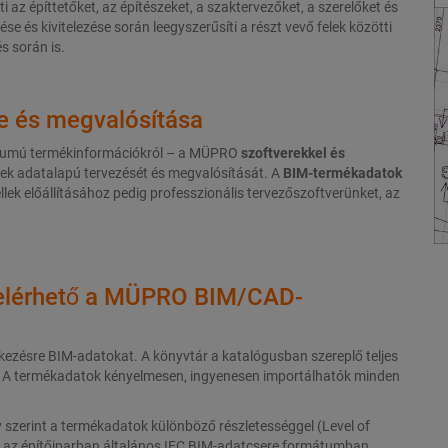
i az építtetőket, az építészeket, a szaktervezőket, a szerelőket és
se és kivitelezése során leegyszerűsíti a részt vevő felek közötti
s során is.
e és megvalósítása
átumú termékinformációkról – a MÜPRO
szoftverekkel és
ek adatalapú tervezését és megvalósítását. A
BIM-termékadatok
k előállításához pedig professzionális tervezőszoftverünket, az
 elérhető a MÜPRO BIM/CAD-
ésre BIM-adatokat. A könyvtár a katalógusban szereplő teljes
. A termékadatok kényelmesen, ingyenesen importálhatók minden
ny szerint a termékadatok különböző részletességgel (Level of
 az építőiparban általános IFC BIM-adatcsere formátumban