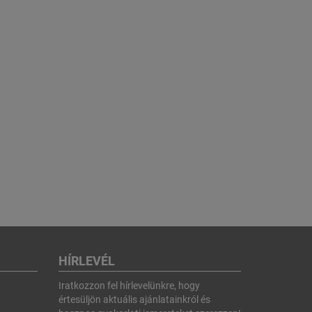
HÍRLEVÉL
Iratkozzon fel hírlevelünkre, hogy
értesüljön aktuális ajánlatainkról és