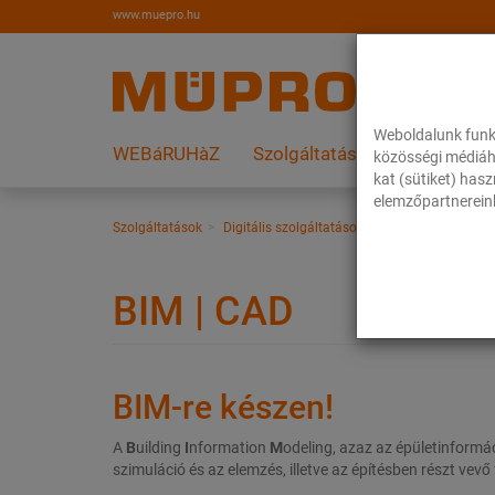
www.muepro.hu
Weboldalunk funk
WEBáRUHàZ
Szolgáltatások
Megoldás
közösségi médiáh
kat (sütiket) has
elemzőpartnereink
Szolgáltatások
Digitális szolgáltatások
BIM | CAD
BIM | CAD
BIM-re készen!
A
B
uilding
I
nformation
M
odeling, azaz az épületinformác
szimuláció és az elemzés, illetve az építésben részt vevő 