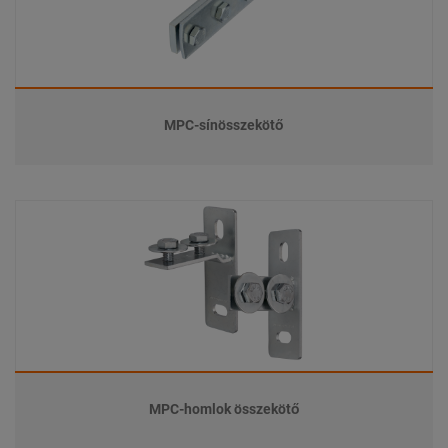
MPC-sínösszekötő
MPC-homlok összekötő