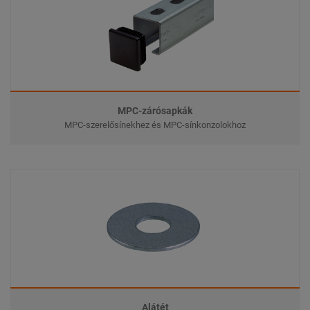
MPC-zárósapkák
MPC-szerelősínekhez és MPC-sínkonzolokhoz
Alátét