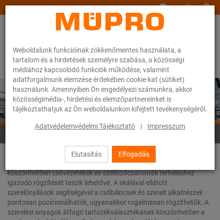
www.muepro.hu
Weboldalunk funkcióinak zökkenőmentes használata, a
tartalom és a hirdetések személyre szabása, a közösségi
médiához kapcsolódó funkciók működése, valamint
adatforgalmunk elemzése érdekében cookie-kat (sütiket)
használunk. Amennyiben Ön engedélyezi számunkra, akkor
közösségimédia-, hirdetési és elemzőpartnereinket is
tájékoztathatjuk az Ön weboldalunkon kifejtett tevékenységéről.
Adatvédelemvédelmi Tájékoztató
|
Impresszum
Szerelősínek
Elutasítás
Elfogadás
Az MPC és MPR szerelősín rendszerek különböző profilméreteiknek
köszönhetően csővezetékek és szellőzőcsatornák terheléshez
igazodó rögzítését teszik lehetővé. A skálával ellátott
szerelőnyílások segítségével a csőbilincsek és szerelt alkatrészek
pontosan pozícionálhatók, ugyanakkor rugalmasan rögzíthetők. A
szerelési anyagok átfogó tartozékválasztékának köszönhetően a