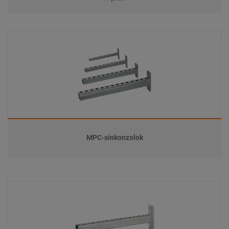
MPC-sínkonzolok