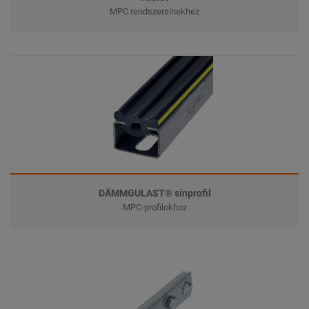
MPC rendszersínekhez
DÄMMGULAST® sínprofil
MPC-profilokhoz