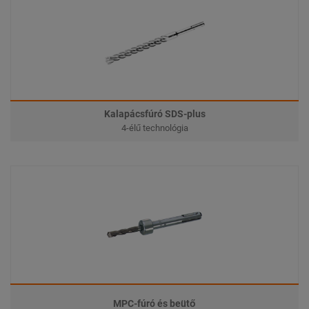
Kalapácsfúró SDS-plus
4-élű technológia
MPC-fúró és beütő