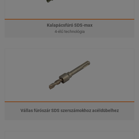
Kalapácsfúró SDS-max
4-élű technológia
Vállas fúrószár SDS szerszámokhoz acéldübelhez