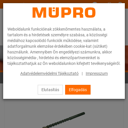
www.muepro.hu
Weboldalunk funkcióinak zökkenőmentes használata, a
tartalom és a hirdetések személyre szabása, a közösségi
médiához kapcsolódó funkciók működése, valamint
adatforgalmunk elemzése érdekében cookie-kat (sütiket)
használunk. Amennyiben Ön engedélyezi számunkra, akkor
közösségimédia-, hirdetési és elemzőpartnereinket is
tájékoztathatjuk az Ön weboldalunkon kifejtett tevékenységéről.
Adatvédelemvédelmi Tájékoztató
|
Impresszum
Fúrók, fűrészlapok
Elutasítás
Elfogadás