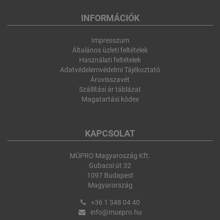
INFORMÁCIÓK
Impresszum
Általános üzleti feltételek
Használati feltételek
Adatvédelemvédelmi Tájékoztató
Áruvisszavét
Szállítási ár táblázat
Magatartási kódex
KAPCSOLAT
MÜPRO Magyaroszág Kft.
Gubacsi út 32
1097 Budapest
Magyarország
+36 1 348 04 40
info@muepro.hu