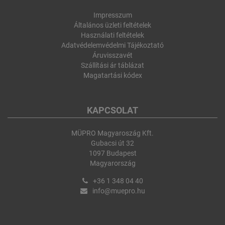
Impresszum
Általános üzleti feltételek
Használati feltételek
Adatvédelemvédelmi Tájékoztató
Áruvisszavét
Szállítási ár táblázat
Magatartási kódex
KAPCSOLAT
MÜPRO Magyaroszág Kft.
Gubacsi út 32
1097 Budapest
Magyarország
+36 1 348 04 40
info@muepro.hu