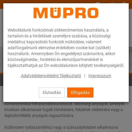
www.muepro.hu
Weboldalunk funkcióinak zökkenőmentes használata, a
tartalom és a hirdetések személyre szabása, a közösségi
médiához kapcsolódó funkciók működése, valamint
adatforgalmunk elemzése érdekében cookie-kat (sütiket)
használunk. Amennyiben Ön engedélyezi számunkra, akkor
közösségimédia-, hirdetési és elemzőpartnereinket is
tájékoztathatjuk az Ön weboldalunkon kifejtett tevékenységéről.
Adatvédelemvédelmi Tájékoztató
|
Impresszum
Tömítő és védőanyagok
Elutasítás
Elfogadás
Minden tömítő- és védőanyag speciálisan szaniter, fűtés- és
klímatechnikai felhasználásra készült. Minőségi anyagok, amelyek
kiválóan alkalmasak fugák tömítésére, felületek védelmére vagy a
legkülönfélébb anyagok ragasztására.
Különösen nyílászárókhoz vagy a szárazépítésben alkalmazva