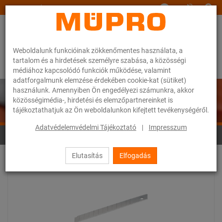
www.muepro.hu
Weboldalunk funkcióinak zökkenőmentes használata, a
tartalom és a hirdetések személyre szabása, a közösségi
médiához kapcsolódó funkciók működése, valamint
adatforgalmunk elemzése érdekében cookie-kat (sütiket)
használunk. Amennyiben Ön engedélyezi számunkra, akkor
közösségimédia-, hirdetési és elemzőpartnereinket is
tájékoztathatjuk az Ön weboldalunkon kifejtett tevékenységéről.
Adatvédelemvédelmi Tájékoztató
|
Impresszum
Vágó- és lyukasztószerszámok
Elutasítás
Elfogadás