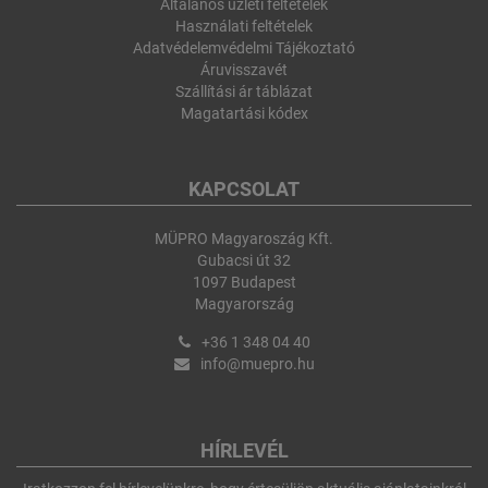
Általános üzleti feltételek
Használati feltételek
Adatvédelemvédelmi Tájékoztató
Áruvisszavét
Szállítási ár táblázat
Magatartási kódex
KAPCSOLAT
MÜPRO Magyaroszág Kft.
Gubacsi út 32
1097 Budapest
Magyarország
+36 1 348 04 40
info@muepro.hu
HÍRLEVÉL