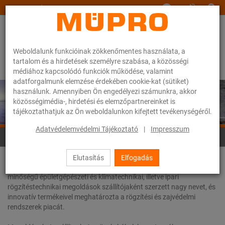
www.muepro.hu
Weboldalunk funkcióinak zökkenőmentes használata, a
tartalom és a hirdetések személyre szabása, a közösségi
médiához kapcsolódó funkciók működése, valamint
adatforgalmunk elemzése érdekében cookie-kat (sütiket)
használunk. Amennyiben Ön engedélyezi számunkra, akkor
közösségimédia-, hirdetési és elemzőpartnereinket is
tájékoztathatjuk az Ön weboldalunkon kifejtett tevékenységéről.
Adatvédelemvédelmi Tájékoztató
|
Impresszum
Webáruhàz
Elutasítás
Elfogadás
A MÜPRO fennállásának több mint hat évtizede alatt kiváló
minőségű épületgépészeti és klímatechnikai, illetve ipari
rögzítéstechnikai megoldások szállítójaként szerzett nagy nevet, és
innovatív termékeivel meghatározta a rögzítési és zajvédelmi
rendszerek piacát.