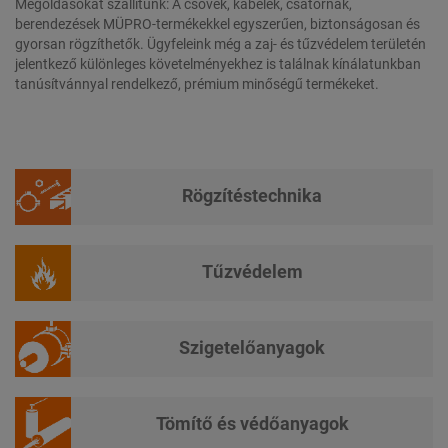
Megoldásokat szállítunk: A csövek, kábelek, csatornák,
berendezések MÜPRO-termékekkel egyszerűen, biztonságosan és
gyorsan rögzíthetők. Ügyfeleink még a zaj- és tűzvédelem területén
jelentkező különleges követelményekhez is találnak kínálatunkban
tanúsítvánnyal rendelkező, prémium minőségű termékeket.
Rögzítéstechnika
Tűzvédelem
Szigetelőanyagok
Tömítő és védőanyagok