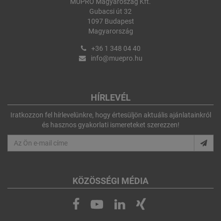
MÜPRO Magyaroszág Kft.
Gubacsi út 32
1097 Budapest
Magyarország
+36 1 348 04 40
info@muepro.hu
HÍRLEVÉL
Iratkozzon fel hírlevelünkre, hogy értesüljön aktuális ajánlatainkról
és hasznos gyakorlati ismereteket szerezzen!
KÖZÖSSÉGI MÉDIA