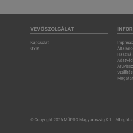
VEVŐSZOLGÁLAT
INFO
Kapcsolat
Impres
GYIK
Általános
Használa
Adatvéd
Áruvissz
Szállítás
Magatar
© Copyright 2026 MÜPRO Magyaroszág Kft. - All rights 