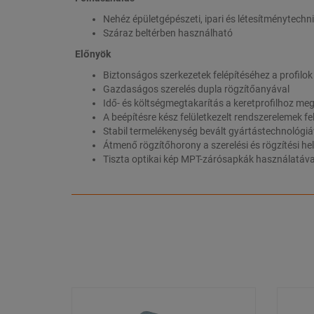
Nehéz épületgépészeti, ipari és létesítménytechn
Száraz beltérben használható
Előnyök
Biztonságos szerkezetek felépítéséhez a profilo
Gazdaságos szerelés dupla rögzítőanyával
Idő- és költségmegtakarítás a keretprofilhoz meg
A beépítésre kész felületkezelt rendszerelemek fel
Stabil termelékenység bevált gyártástechnológiá
Átmenő rögzítőhorony a szerelési és rögzítési h
Tiszta optikai kép MPT-zárósapkák használatáva