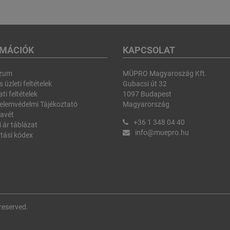
RMÁCIÓK
KAPCSOLAT
szum
MÜPRO Magyaroszág Kft.
 üzleti feltételek
Gubacsi út 32
ti feltételek
1097 Budapest
elemvédelmi Tájékoztató
Magyarország
avét
+36 1 348 04 40
i ár táblázat
info@muepro.hu
tási kódex
reserved.