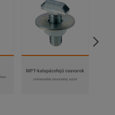
MPT-kalapácsfejű csavarok
MPT-k
nhez
cinklamellás bevonattal, ezüst
cink