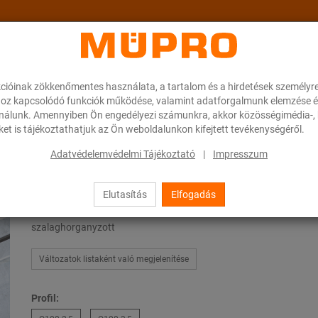
cióinak zökkenőmentes használata, a tartalom és a hirdetések személyr
ok
A MÜPRO-ról
Karrier
Downloads
oz kapcsolódó funkciók működése, valamint adatforgalmunk elemzése é
ználunk. Amennyiben Ön engedélyezi számunkra, akkor közösségimédia-, h
et is tájékoztathatjuk az Ön weboldalunkon kifejtett tevékenységéről.
erelősínek nehéz csőrögzítéshez
MPT-tartóprofil Q100
Adatvédelemvédelmi Tájékoztató
|
Impresszum
Elutasítás
Elfogadás
MPT-tartóprofil Q100
szalaghorganyzott
Változatok listaként való megjelenítése
Profil: