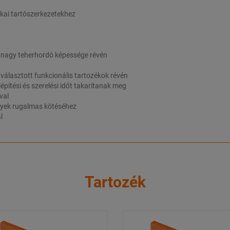
ikai tartószerkezetekhez
k nagy teherhordó képessége révén
választott funkcionális tartozékok révén
építési és szerelési időt takarítanak meg
val
elyek rugalmas kötéséhez
l
Tartozék