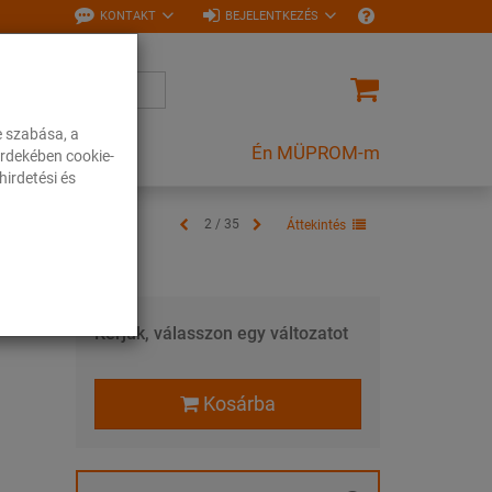
KONTAKT
BEJELENTKEZÉS
e szabása, a
Én MÜPROM-m
rdekében cookie-
irdetési és
2 / 35
Áttekintés
Kérjük, válasszon egy változatot
Kosárba