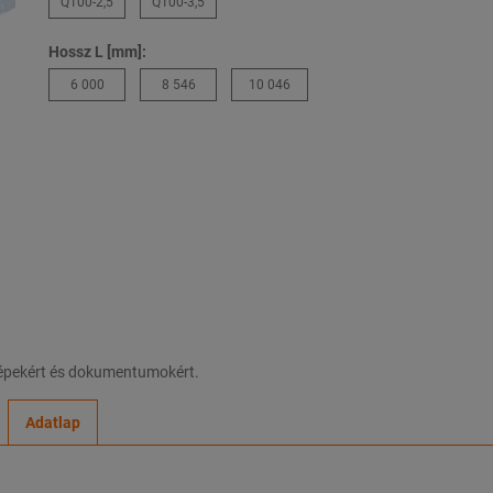
Q100-2,5
Q100-3,5
Hossz L [mm]:
6 000
8 546
10 046
 képekért és dokumentumokért.
Adatlap