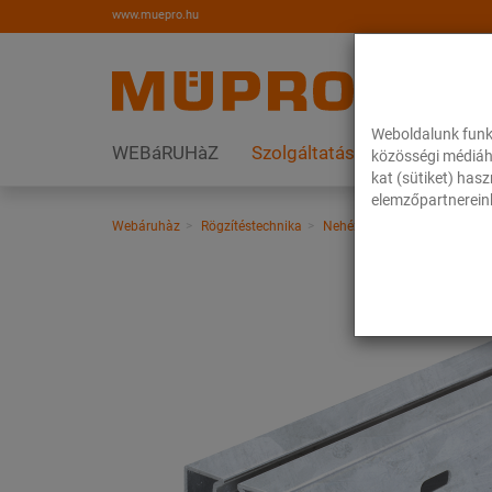
www.muepro.hu
Weboldalunk funk
WEBáRUHàZ
Szolgáltatások
Megoldás
közösségi médiáh
kat (sütiket) has
elemzőpartnereink
Webáruhàz
Rögzítéstechnika
Nehéz csőrögzítés
MPT-sz