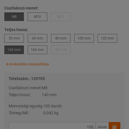
Csatlakozó menet:
M8
M10
M12
Teljes hossz:
50 mm
60 mm
80 mm
100 mm
120 mm
140 mm
160 mm
180 mm
A kiválasztás visszaállítása
Tételszám.: 129705
Csatlakozó menet:
M8
Teljes hossz:
140 mm
Mennyiségi egység:
100 darab
Tömeg/ME:
0,042 kg
darab