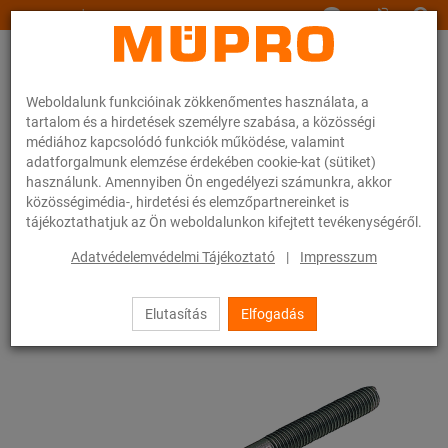
www.muepro.hu
Weboldalunk funkcióinak zökkenőmentes használata, a
tartalom és a hirdetések személyre szabása, a közösségi
médiához kapcsolódó funkciók működése, valamint
adatforgalmunk elemzése érdekében cookie-kat (sütiket)
használunk. Amennyiben Ön engedélyezi számunkra, akkor
Webáruhàz
Rögzítéstechnika
Szerelési anyagok
Ászokcsavarok
közösségimédia-, hirdetési és elemzőpartnereinket is
tájékoztathatjuk az Ön weboldalunkon kifejtett tevékenységéről.
63 / 83
Adatvédelemvédelmi Tájékoztató
|
Impresszum
Elutasítás
Elfogadás