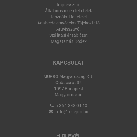
Impresszum
Általános üzleti feltételek
Használati feltételek
Adatvédelemvédelmi Tájékoztató
Áruvisszavét
Szállítási ár táblázat
Magatartási kódex
KAPCSOLAT
MÜPRO Magyaroszág Kft.
Gubacsi út 32
1097 Budapest
Magyarország
+36 1 348 04 40
info@muepro.hu
HÍRLEVÉL