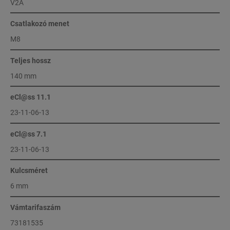
V2A
Csatlakozó menet
M8
Teljes hossz
140 mm
eCl@ss 11.1
23-11-06-13
eCl@ss 7.1
23-11-06-13
Kulcsméret
6 mm
Vámtarifaszám
73181535