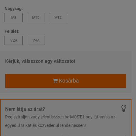
Nagyság:
M8
M10
M12
Felület:
V2A
V4A
Kérjük, válasszon egy változatot
Kosárba
Nem látja az árat?
Regisztráljon vagy jelentkezzen be MOST, hogy láthassa az
egyedi áraikat és közvetlenül rendelhessen!