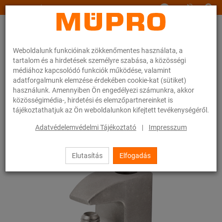
www.muepro.hu
Weboldalunk funkcióinak zökkenőmentes használata, a
tartalom és a hirdetések személyre szabása, a közösségi
médiához kapcsolódó funkciók működése, valamint
adatforgalmunk elemzése érdekében cookie-kat (sütiket)
használunk. Amennyiben Ön engedélyezi számunkra, akkor
Webáruhàz
Rögzítéstechnika
Szerelési anyagok
Függesztő kapocs
közösségimédia-, hirdetési és elemzőpartnereinket is
tájékoztathatjuk az Ön weboldalunkon kifejtett tevékenységéről.
64 / 83
Adatvédelemvédelmi Tájékoztató
|
Impresszum
Elutasítás
Elfogadás