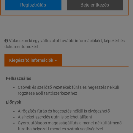
Regisztrálás
Bejelentkezés
Válasszon ki egy változatot további információkért, képekért és
dokumentumokért.
Kiegészítő információk
Felhasználás
Csövek és szellőző vezetékek fúrás és hegesztés nélküli
rögzítése acél tartószerkezethez
Előnyök
A rögzítés fúrás és hegesztés nélkül is elvégezhető
A síneket szerelés után is be lehet állítani
Gyors, utólagos magasságállítás a menet nélküli átmenő
furatba helyezett menetes szárak segítségével