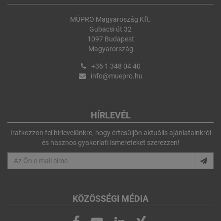
MÜPRO Magyaroszág Kft.
Gubacsi út 32
1097 Budapest
Magyarország
+36 1 348 04 40
info@muepro.hu
HÍRLEVÉL
Iratkozzon fel hírlevelünkre, hogy értesüljön aktuális ajánlatainkról
és hasznos gyakorlati ismereteket szerezzen!
KÖZÖSSÉGI MÉDIA