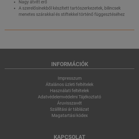
Nagy átvitt erő
A szerelősínekből készített tartószerkezetek, bilincsek
menetes szárakkal és stiftekkel történő függesztéséhez
INFORMÁCIÓK
Impresszum
Általános üzleti feltételek
Használati feltételek
Adatvédelemvédelmi Tájékoztató
Áruvisszavét
Szállítási ár táblázat
Magatartási kódex
KAPCSOLAT