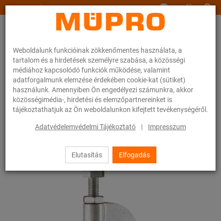
www.muepro.hu
Weboldalunk funkcióinak zökkenőmentes használata, a
tartalom és a hirdetések személyre szabása, a közösségi
médiához kapcsolódó funkciók működése, valamint
adatforgalmunk elemzése érdekében cookie-kat (sütiket)
használunk. Amennyiben Ön engedélyezi számunkra, akkor
Webáruhàz
Rögzítéstechnika
Szerelési anyagok
közösségimédia-, hirdetési és elemzőpartnereinket is
Csuklós függesztő kapocs
tájékoztathatjuk az Ön weboldalunkon kifejtett tevékenységéről.
65 / 83
Adatvédelemvédelmi Tájékoztató
|
Impresszum
Elutasítás
Elfogadás