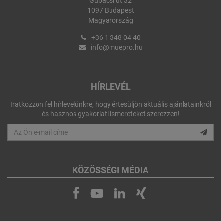
Gubacsi út 32
1097 Budapest
Magyarország
+36 1 348 04 40
info@muepro.hu
HÍRLEVÉL
Iratkozzon fel hírlevelünkre, hogy értesüljön aktuális ajánlatainkról
és hasznos gyakorlati ismereteket szerezzen!
KÖZÖSSÉGI MÉDIA