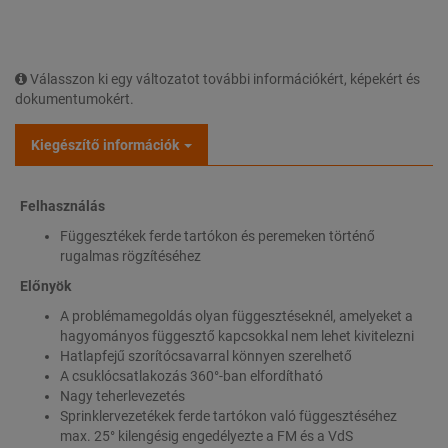
Válasszon ki egy változatot további információkért, képekért és
dokumentumokért.
Kiegészítő információk
Felhasználás
Függesztékek ferde tartókon és peremeken történő
rugalmas rögzítéséhez
Előnyök
A problémamegoldás olyan függesztéseknél, amelyeket a
hagyományos függesztő kapcsokkal nem lehet kivitelezni
Hatlapfejű szorítócsavarral könnyen szerelhető
A csuklócsatlakozás 360°-ban elfordítható
Nagy teherlevezetés
Sprinklervezetékek ferde tartókon való függesztéséhez
max. 25° kilengésig engedélyezte a FM és a VdS