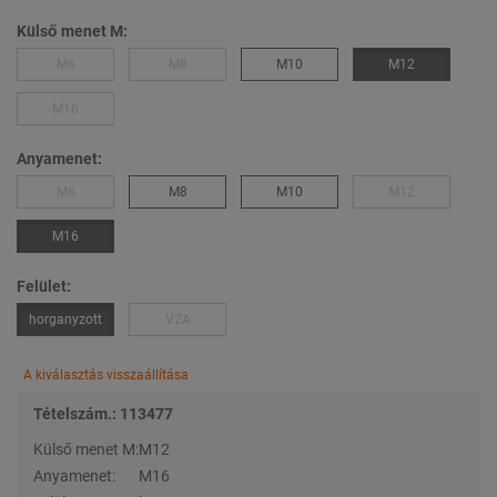
Külső menet M:
M6
M8
M10
M12
M16
Anyamenet:
M6
M8
M10
M12
M16
Felület:
horganyzott
V2A
A kiválasztás visszaállítása
Tételszám.: 113477
Külső menet M:
M12
Anyamenet:
M16