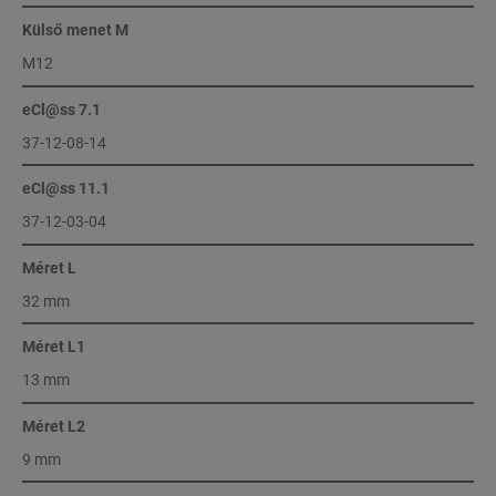
Külső menet M
M12
eCl@ss 7.1
37-12-08-14
eCl@ss 11.1
37-12-03-04
Méret L
32 mm
Méret L1
13 mm
Méret L2
9 mm