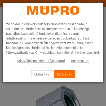
www.muepro.hu
Weboldalunk funkcióinak zökkenőmentes használata, a
tartalom és a hirdetések személyre szabása, a közösségi
médiához kapcsolódó funkciók működése, valamint
adatforgalmunk elemzése érdekében cookie-kat (sütiket)
használunk. Amennyiben Ön engedélyezi számunkra, akkor
Webáruhàz
Rögzítéstechnika
Szerelési anyagok
Szűkítők
közösségimédia-, hirdetési és elemzőpartnereinket is
tájékoztathatjuk az Ön weboldalunkon kifejtett tevékenységéről.
46 / 83
Adatvédelemvédelmi Tájékoztató
|
Impresszum
Elutasítás
Elfogadás