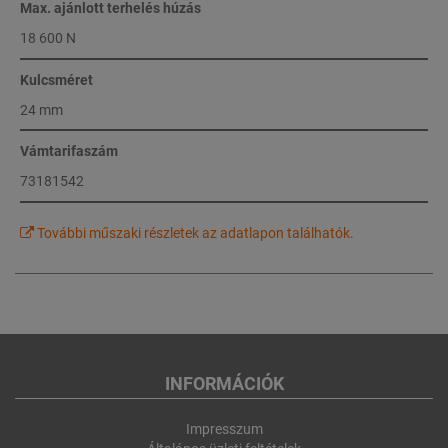
Max. ajánlott terhelés húzás
18 600 N
Kulcsméret
24 mm
Vámtarifaszám
73181542
További műszaki részletek az adatlapon találhatók.
INFORMÁCIÓK
Impresszum