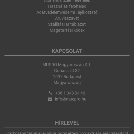
Általános üzleti feltételek
Használati feltételek
Adatvédelemvédelmi Tájékoztató
Áruvisszavét
Szállítási ár táblázat
Magatartási kódex
KAPCSOLAT
MÜPRO Magyaroszág Kft.
Gubacsi út 32
1097 Budapest
Magyarország
+36 1 348 04 40
info@muepro.hu
HÍRLEVÉL
Iratkozzon fel hírlevelünkre, hogy értesüljön aktuális ajánlatainkról