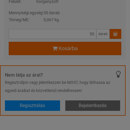
Felület:
horganyzott
Mennyiségi egység:
50 darab
Tömeg/ME:
0,067 kg
darab
Kosárba
Nem látja az árat?
Regisztráljon vagy jelentkezzen be MOST, hogy láthassa az
egyedi áraikat és közvetlenül rendelhessen!
Regisztrálás
Bejelentkezés