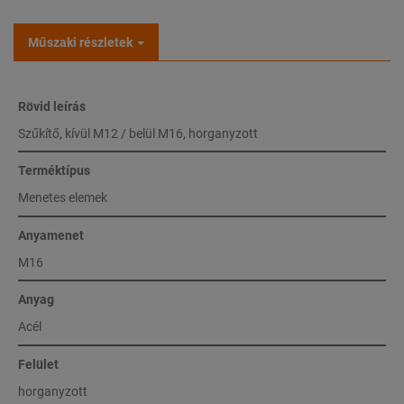
Műszaki részletek
Rövid leírás
Szűkítő, kívül M12 / belül M16, horganyzott
Terméktípus
Menetes elemek
Anyamenet
M16
Anyag
Acél
Felület
horganyzott