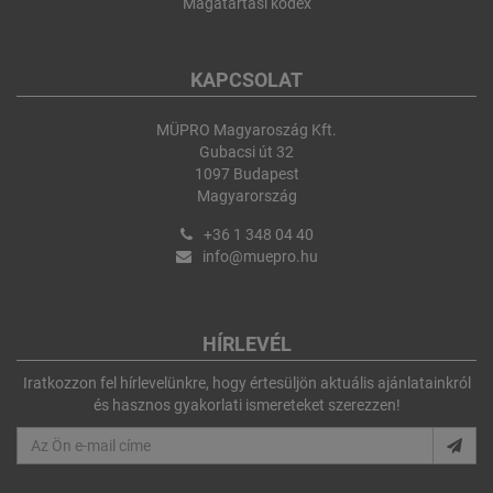
Magatartási kódex
KAPCSOLAT
MÜPRO Magyaroszág Kft.
Gubacsi út 32
1097 Budapest
Magyarország
+36 1 348 04 40
info@muepro.hu
HÍRLEVÉL
Iratkozzon fel hírlevelünkre, hogy értesüljön aktuális ajánlatainkról
és hasznos gyakorlati ismereteket szerezzen!