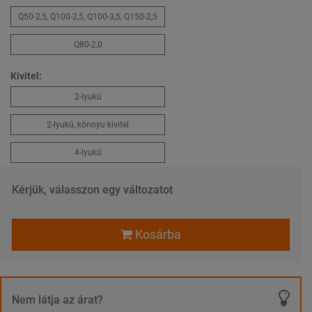
Q50-2,5, Q100-2,5, Q100-3,5, Q150-2,5
Q80-2,0
Kivitel:
2-lyukú
2-lyukú, könnyu kivitel
4-lyukú
Kérjük, válasszon egy változatot
Kosárba
Nem látja az árat?