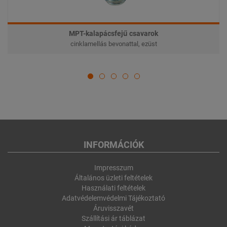
MPT-kalapácsfejű csavarok
cinklamellás bevonattal, ezüst
INFORMÁCIÓK
Impresszum
Általános üzleti feltételek
Használati feltételek
Adatvédelemvédelmi Tájékoztató
Áruvisszavét
Szállítási ár táblázat