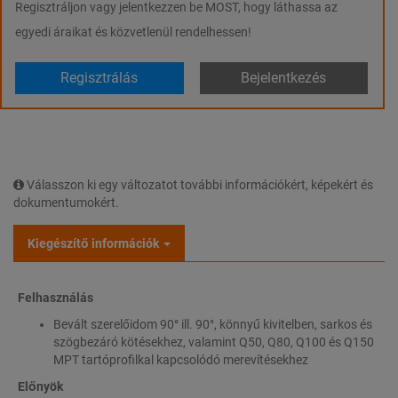
Regisztráljon vagy jelentkezzen be MOST, hogy láthassa az
egyedi áraikat és közvetlenül rendelhessen!
Regisztrálás
Bejelentkezés
Válasszon ki egy változatot további információkért, képekért és
dokumentumokért.
Kiegészítő információk
Felhasználás
Bevált szerelőidom 90° ill. 90°, könnyű kivitelben, sarkos és
szögbezáró kötésekhez, valamint Q50, Q80, Q100 és Q150
MPT tartóprofilkal kapcsolódó merevítésekhez
Előnyök