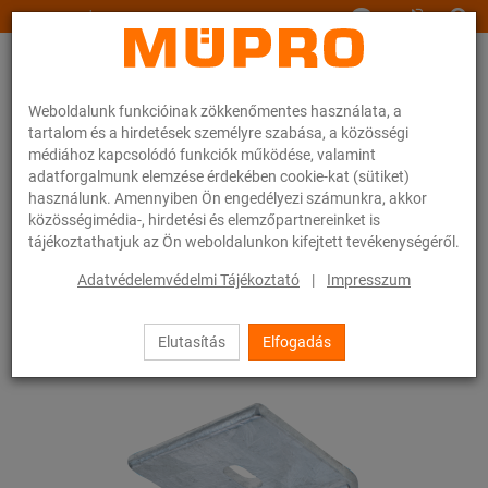
www.muepro.hu
Weboldalunk funkcióinak zökkenőmentes használata, a
tartalom és a hirdetések személyre szabása, a közösségi
médiához kapcsolódó funkciók működése, valamint
adatforgalmunk elemzése érdekében cookie-kat (sütiket)
használunk. Amennyiben Ön engedélyezi számunkra, akkor
Webáruhàz
Rögzítéstechnika
Nehéz csőrögzítés
közösségimédia-, hirdetési és elemzőpartnereinket is
MPT-szerelősínek nehéz csőrögzítéshez
MPT-szerelőszeglet 90°
tájékoztathatjuk az Ön weboldalunkon kifejtett tevékenységéről.
8 / 35
Adatvédelemvédelmi Tájékoztató
|
Impresszum
Elutasítás
Elfogadás