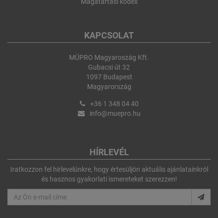
Magatartási kódex
KAPCSOLAT
MÜPRO Magyaroszág Kft.
Gubacsi út 32
1097 Budapest
Magyarország
+36 1 348 04 40
info@muepro.hu
HÍRLEVÉL
Iratkozzon fel hírlevelünkre, hogy értesüljön aktuális ajánlatainkról
és hasznos gyakorlati ismereteket szerezzen!