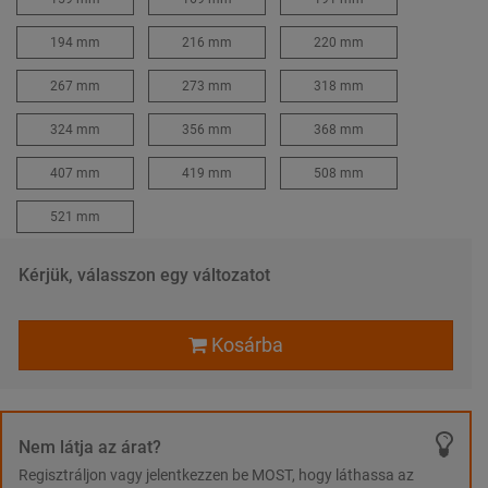
194 mm
216 mm
220 mm
267 mm
273 mm
318 mm
324 mm
356 mm
368 mm
407 mm
419 mm
508 mm
521 mm
Kérjük, válasszon egy változatot
Kosárba
Nem látja az árat?
Regisztráljon vagy jelentkezzen be MOST, hogy láthassa az