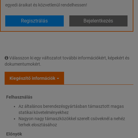
egyedi áraikat és közvetlenül rendelhessen!
Regisztrálás
Bejelentkezés
Válasszon ki egy változatot további információkért, képekért és
dokumentumokért.
Kiegészítő információk
Felhasználás
Az általános berendezésgyártásban támasztott magas
statikai követelményekhez
Nagyon nagy támaszközökkel szerelt csöveknél a nehéz
terhek elosztásához
Előnyök