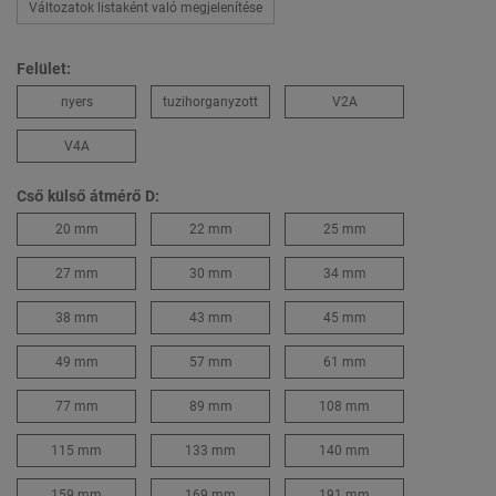
Változatok listaként való megjelenítése
Felület:
nyers
tuzihorganyzott
V2A
V4A
Cső külső átmérő D:
20 mm
22 mm
25 mm
27 mm
30 mm
34 mm
38 mm
43 mm
45 mm
49 mm
57 mm
61 mm
77 mm
89 mm
108 mm
115 mm
133 mm
140 mm
159 mm
169 mm
191 mm