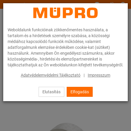
www.muepro.hu
Weboldalunk funkcióinak zökkenőmentes használata, a
tartalom és a hirdetések személyre szabása, a közösségi
médiához kapcsolódó funkciók működése, valamint
adatforgalmunk elemzése érdekében cookie-kat (sütiket)
használunk. Amennyiben Ön engedélyezi számunkra, akkor
Webáruhàz
Rögzítéstechnika
Nehéz csőrögzítés
közösségimédia-, hirdetési és elemzőpartnereinket is
Csőszánok és tartozékok nehéz csőrögzítéshez
tájékoztathatjuk az Ön weboldalunkon kifejtett tevékenységéről.
Csőbilincsek az DIN 3567 szerint
Adatvédelemvédelmi Tájékoztató
|
Impresszum
23 / 25
Elutasítás
Elfogadás