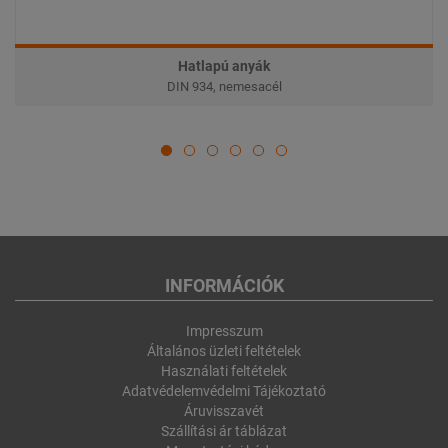
Hatlapú anyák
DIN 934, nemesacél
INFORMÁCIÓK
Impresszum
Általános üzleti feltételek
Használati feltételek
Adatvédelemvédelmi Tájékoztató
Áruvisszavét
Szállítási ár táblázat