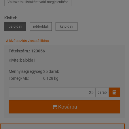
Változatok listaként való megjelenítése
Kivitel:
baloldali
jobboldali
kétoldali
A kiválasztás visszaállítása
Tételszám.: 123056
Kivitel:
baloldali
Mennyiségi egység:
25 darab
Tömeg/ME:
0,128 kg
darab
Kosárba