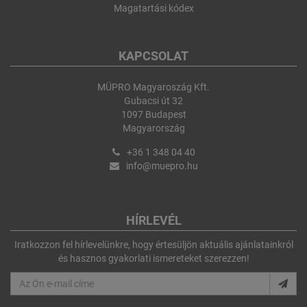
Magatartási kódex
KAPCSOLAT
MÜPRO Magyaroszág Kft.
Gubacsi út 32
1097 Budapest
Magyarország
+36 1 348 04 40
info@muepro.hu
HÍRLEVÉL
Iratkozzon fel hírlevelünkre, hogy értesüljön aktuális ajánlatainkról
és hasznos gyakorlati ismereteket szerezzen!