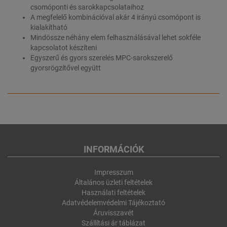
csomóponti és sarokkapcsolataihoz
A megfelelő kombinációval akár 4 irányú csomópont is
kialakítható
Mindössze néhány elem felhasználásával lehet sokféle
kapcsolatot készíteni
Egyszerű és gyors szerelés MPC-sarokszerelő
gyorsrögzítővel együtt
INFORMÁCIÓK
Impresszum
Általános üzleti feltételek
Használati feltételek
Adatvédelemvédelmi Tájékoztató
Áruvisszavét
Szállítási ár táblázat