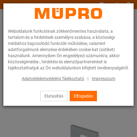
www.muepro.hu
Weboldalunk funkcióinak zökkenőmentes használata, a
tartalom és a hirdetések személyre szabása, a közösségi
médiához kapcsolódó funkciók működése, valamint
adatforgalmunk elemzése érdekében cookie-kat (sütiket)
használunk. Amennyiben Ön engedélyezi számunkra, akkor
Webáruhàz
Rögzítéstechnika
Légtechnika
közösségimédia-, hirdetési és elemzőpartnereinket is
Szerelősínek szellőzőcsövek rögzítéséhez
tájékoztathatjuk az Ön weboldalunkon kifejtett tevékenységéről.
MPR-rendszersínek (kis és közepes terheléshez)
MPR-szerelőszeglet 90° S+ típus
Adatvédelemvédelmi Tájékoztató
|
Impresszum
32 / 68
Elutasítás
Elfogadás