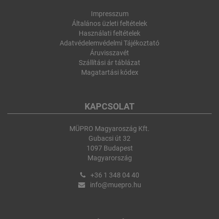
Impresszum
Általános üzleti feltételek
Használati feltételek
Adatvédelemvédelmi Tájékoztató
Áruvisszavét
Szállítási ár táblázat
Magatartási kódex
KAPCSOLAT
MÜPRO Magyaroszág Kft.
Gubacsi út 32
1097 Budapest
Magyarország
+36 1 348 04 40
info@muepro.hu