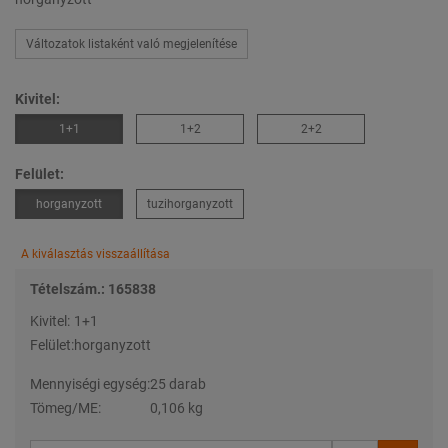
Változatok listaként való megjelenítése
Kivitel:
1+1
1+2
2+2
Felület:
horganyzott
tuzihorganyzott
A kiválasztás visszaállítása
Tételszám.: 165838
Kivitel:
1+1
Felület:
horganyzott
Mennyiségi egység:
25 darab
Tömeg/ME:
0,106 kg