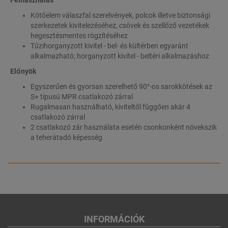
Kötőelem válaszfal szerelvények, polcok illetve biztonsági
szerkezetek kivitelezéséhez, csövek és szellőző vezetékek
hegesztésmentes rögzítéséhez
Tűzihorganyzott kivitel - bel- és kültérben egyaránt
alkalmazható; horganyzott kivitel - beltéri alkalmazáshoz
Előnyök
Egyszerűen és gyorsan szerelhető 90°-os sarokkötések az
S+ típusú MPR csatlakozó zárral
Rugalmasan használható, kiviteltől függően akár 4
csatlakozó zárral
2 csatlakozó zár használata esetén csonkonként növekszik
a teherátadó képesség
INFORMÁCIÓK