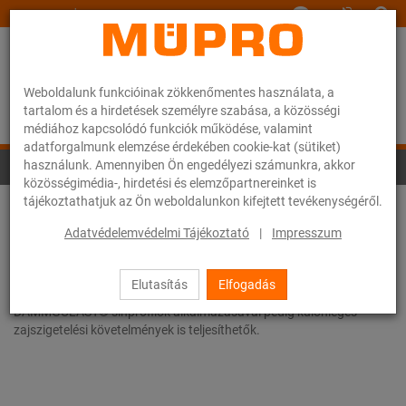
www.muepro.hu
Weboldalunk funkcióinak zökkenőmentes használata, a
tartalom és a hirdetések személyre szabása, a közösségi
médiához kapcsolódó funkciók működése, valamint
adatforgalmunk elemzése érdekében cookie-kat (sütiket)
használunk. Amennyiben Ön engedélyezi számunkra, akkor
Szerelősínek szellőzőcsövek rögzítéséhez
közösségimédia-, hirdetési és elemzőpartnereinket is
tájékoztathatjuk az Ön weboldalunkon kifejtett tevékenységéről.
A szellőzőcsatornák rögzítésére vagy a szellőzőberendezések
Adatvédelemvédelmi Tájékoztató
|
Impresszum
állványaihoz egy moduláris sínrendszert kínálunk. A szerelési
tartozékok gazdag választékának köszönhetően a
szellőzéstechnikai projektek során szükségessé váló egyedi
Elutasítás
Elfogadás
megoldások is gyorsan, egyszerűen alakíthatók ki, a zajszigetelő
DÄMMGULAST® sínprofilok alkalmazásával pedig különleges
zajszigetelési követelmények is teljesíthetők.