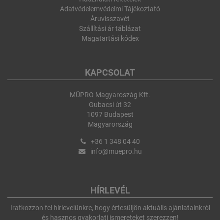
Adatvédelemvédelmi Tájékoztató
Áruvisszavét
Szállítási ár táblázat
Magatartási kódex
KAPCSOLAT
MÜPRO Magyaroszág Kft.
Gubacsi út 32
1097 Budapest
Magyarország
+36 1 348 04 40
info@muepro.hu
HÍRLEVÉL
Iratkozzon fel hírlevelünkre, hogy értesüljön aktuális ajánlatainkról
és hasznos gyakorlati ismereteket szerezzen!