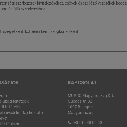
biztonsági szerkezetek kivitelezéséhez, csövek és szellőző vezetékek heg
 padlón álló szerelésekhez
nt, szegletként, kötőelemként, szögkonzolként
RMÁCIÓK
KAPCSOLAT
szum
MÜPRO Magyaroszág Kft.
 üzleti feltételek
Gubacsi út 32
ti feltételek
1097 Budapest
elemvédelmi Tájékoztató
Magyarország
avét
+36 1 348 04 40
i ár táblázat