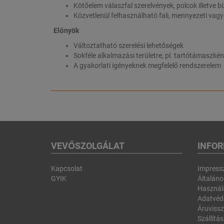
Kötőelem válaszfal szerelvények, polcok illetve 
Közvetlenül felhasználható fali, mennyezeti vagy
Előnyök
Változtatható szerelési lehetőségek
Sokféle alkalmazási területre, pl. tartótámaszké
A gyakorlati igényeknek megfelelő rendszerelem
VEVŐSZOLGÁLAT
INFO
Kapcsolat
Impres
GYIK
Általános
Használa
Adatvéd
Áruvissz
Szállítás