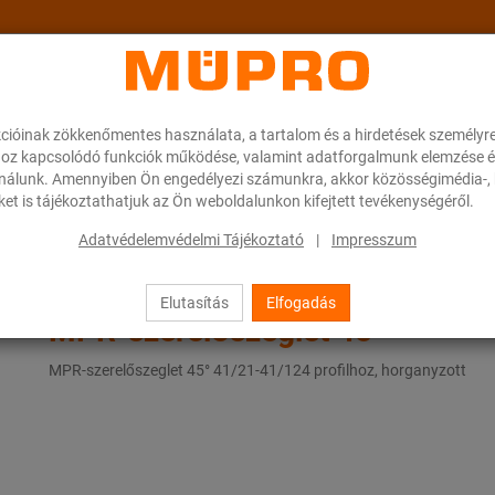
cióinak zökkenőmentes használata, a tartalom és a hirdetések személyr
ok
A MÜPRO-ról
Karrier
Downloads
oz kapcsolódó funkciók működése, valamint adatforgalmunk elemzése é
ználunk. Amennyiben Ön engedélyezi számunkra, akkor közösségimédia-, h
et is tájékoztathatjuk az Ön weboldalunkon kifejtett tevékenységéről.
 szellőzőcsövek rögzítéséhez
MPR-rendszersínek (kis és közepes terheléshez)
Adatvédelemvédelmi Tájékoztató
|
Impresszum
Elutasítás
Elfogadás
MPR-szerelőszeglet 45°
MPR-szerelőszeglet 45° 41/21-41/124 profilhoz, horganyzott