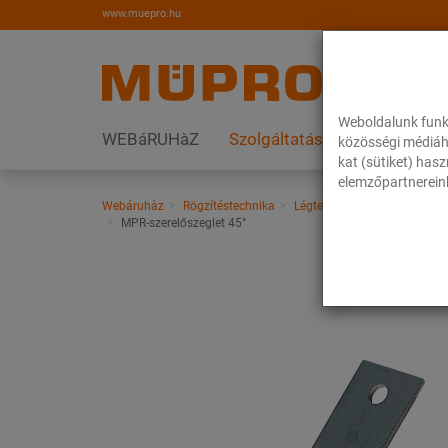
www.muepro.hu
Weboldalunk funk
WEBáRUHàZ
Szolgáltatások
Megoldás
közösségi médiáh
kat (sütiket) has
elemzőpartnereink
Webáruhàz
Rögzítéstechnika
Légtechnika
Szerelősínek
MPR-szerelőszeglet 45°