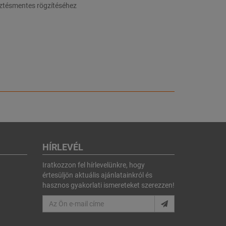
esztésmentes rögzítéséhez
HÍRLEVÉL
Iratkozzon fel hírlevelünkre, hogy
értesüljön aktuális ajánlatainkról és
hasznos gyakorlati ismereteket szerezzen!