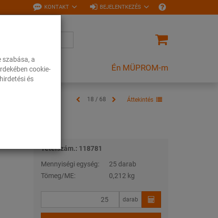
KONTAKT
BEJELENTKEZÉS
e szabása, a
Én MÜPROM-m
rdekében cookie-
irdetési és
18 / 68
Áttekintés
Tételszám.: 118781
Mennyiségi egység:
25 darab
Tömeg/ME:
0,212 kg
darab