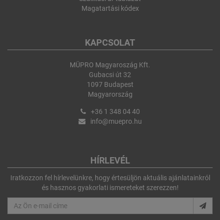
Magatartási kódex
KAPCSOLAT
MÜPRO Magyaroszág Kft.
Gubacsi út 32
1097 Budapest
Magyarország
+36 1 348 04 40
info@muepro.hu
HÍRLEVÉL
Iratkozzon fel hírlevelünkre, hogy értesüljön aktuális ajánlatainkról
és hasznos gyakorlati ismereteket szerezzen!