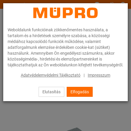
www.muepro.hu
Weboldalunk funkcióinak zökkenőmentes használata, a
tartalom és a hirdetések személyre szabása, a közösségi
médiához kapcsolódó funkciók működése, valamint
adatforgalmunk elemzése érdekében cookie-kat (sütiket)
használunk. Amennyiben Ön engedélyezi számunkra, akkor
Webáruhàz
Rögzítéstechnika
Légtechnika
közösségimédia-, hirdetési és elemzőpartnereinket is
Szerelősínek szellőzőcsövek rögzítéséhez
tájékoztathatjuk az Ön weboldalunkon kifejtett tevékenységéről.
MPC-rendszersínek (kis és közepes terheléshez)
MPC-sínanya
Adatvédelemvédelmi Tájékoztató
|
Impresszum
16 / 63
Elutasítás
Elfogadás