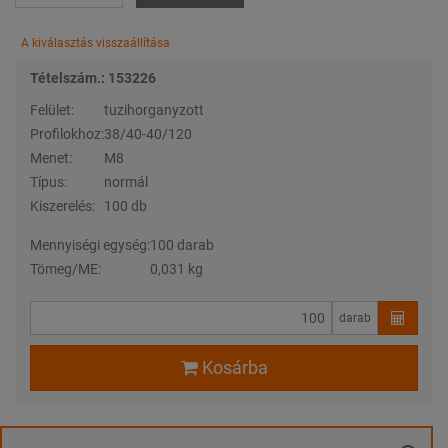
A kiválasztás visszaállítása
Tételszám.: 153226
Felület:
tuzihorganyzott
Profilokhoz:
38/40-40/120
Menet:
M8
Típus:
normál
Kiszerelés:
100 db
Mennyiségi egység:
100 darab
Tömeg/ME:
0,031 kg
darab
Kosárba