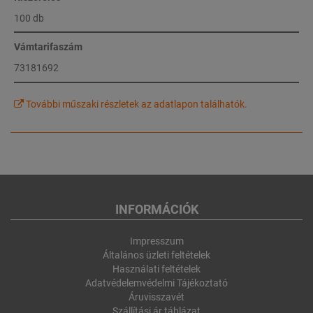
100 db
Vámtarifaszám
73181692
További műszaki részletek az adatlapon találhatók.
INFORMÁCIÓK
Impresszum
Általános üzleti feltételek
Használati feltételek
Adatvédelemvédelmi Tájékoztató
Áruvisszavét
Szállítási ár táblázat