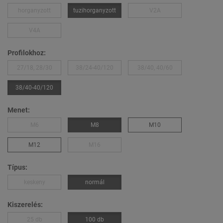
horganyzott
tuzihorganyzott
V2A
V4A
Profilokhoz:
27/18, 28/30
38/24-40/120
38/40, 40/60
38/40-40/120
Menet:
M6
M8
M10
M12
M16
Típus:
keskeny
normál
Kiszerelés:
25 db
100 db