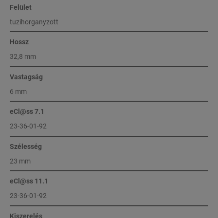
Felület
tuzihorganyzott
Hossz
32,8 mm
Vastagság
6 mm
eCl@ss 7.1
23-36-01-92
Szélesség
23 mm
eCl@ss 11.1
23-36-01-92
Kiszerelés