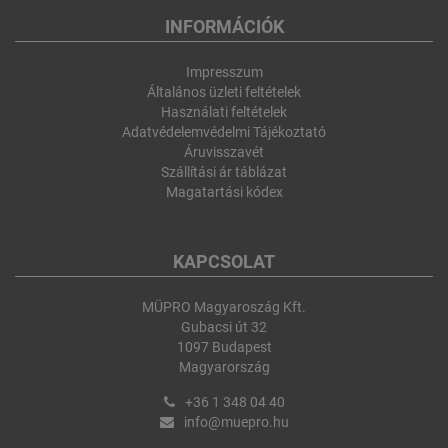
INFORMÁCIÓK
Impresszum
Általános üzleti feltételek
Használati feltételek
Adatvédelemvédelmi Tájékoztató
Áruvisszavét
Szállítási ár táblázat
Magatartási kódex
KAPCSOLAT
MÜPRO Magyaroszág Kft.
Gubacsi út 32
1097 Budapest
Magyarország
+36 1 348 04 40
info@muepro.hu