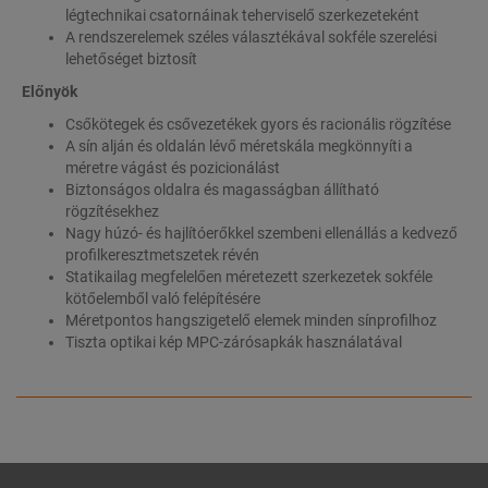
légtechnikai csatornáinak teherviselő szerkezeteként
A rendszerelemek széles választékával sokféle szerelési
lehetőséget biztosít
Előnyök
Csőkötegek és csővezetékek gyors és racionális rögzítése
A sín alján és oldalán lévő méretskála megkönnyíti a
méretre vágást és pozicionálást
Biztonságos oldalra és magasságban állítható
rögzítésekhez
Nagy húzó- és hajlítóerőkkel szembeni ellenállás a kedvező
profilkeresztmetszetek révén
Statikailag megfelelően méretezett szerkezetek sokféle
kötőelemből való felépítésére
Méretpontos hangszigetelő elemek minden sínprofilhoz
Tiszta optikai kép MPC-zárósapkák használatával