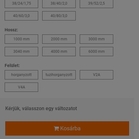
38/24/1,75
38/40/2,0
39/52/2,5
40/60/3,0
40/80/3,0
Hossz:
1000 mm
2000 mm
3000 mm
3040 mm
4000 mm
6000 mm
Felület:
horganyzott
tuzihorganyzott
V2A
V4A
Kérjük, válasszon egy változatot
Kosárba