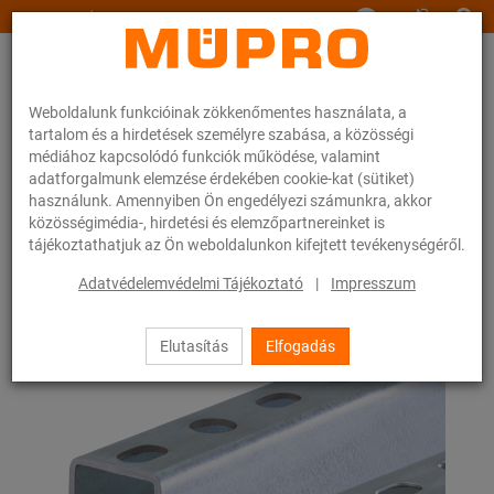
www.muepro.hu
Weboldalunk funkcióinak zökkenőmentes használata, a
tartalom és a hirdetések személyre szabása, a közösségi
médiához kapcsolódó funkciók működése, valamint
adatforgalmunk elemzése érdekében cookie-kat (sütiket)
használunk. Amennyiben Ön engedélyezi számunkra, akkor
Webáruhàz
Rögzítéstechnika
Légtechnika
közösségimédia-, hirdetési és elemzőpartnereinket is
Szerelősínek szellőzőcsövek rögzítéséhez
tájékoztathatjuk az Ön weboldalunkon kifejtett tevékenységéről.
MPC-rendszersínek (kis és közepes terheléshez)
MPC-rendszersínek
Adatvédelemvédelmi Tájékoztató
|
Impresszum
1 / 63
Elutasítás
Elfogadás