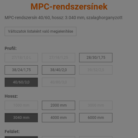
MPC-rendszersínek
MPC-rendszersín 40/60, hossz: 3.040 mm, szalaghorganyzott
Változatok listaként való megjelenítése
Profil:
27/18/1,0 L
27/18/1,25
28/30/1,75
38/24/1,75
38/40/2,0
39/52/2,5
40/60/3,0
40/80/3,0
Hossz:
1000 mm
2000 mm
3000 mm
3040 mm
4000 mm
6000 mm
Felület: