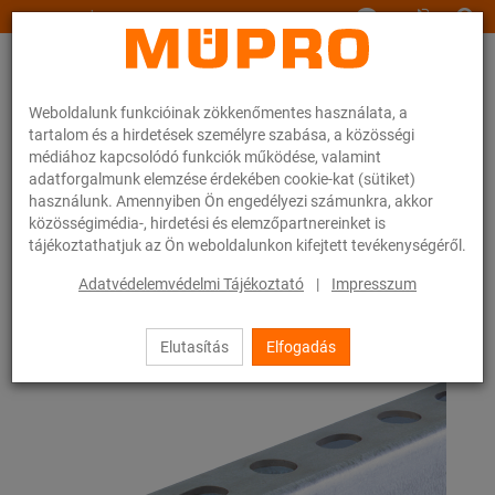
www.muepro.hu
Weboldalunk funkcióinak zökkenőmentes használata, a
tartalom és a hirdetések személyre szabása, a közösségi
médiához kapcsolódó funkciók működése, valamint
adatforgalmunk elemzése érdekében cookie-kat (sütiket)
használunk. Amennyiben Ön engedélyezi számunkra, akkor
Webáruhàz
Rögzítéstechnika
Légtechnika
közösségimédia-, hirdetési és elemzőpartnereinket is
Szerelősínek szellőzőcsövek rögzítéséhez
tájékoztathatjuk az Ön weboldalunkon kifejtett tevékenységéről.
MPC-rendszersínek (kis és közepes terheléshez)
MPC-rendszersínek
Adatvédelemvédelmi Tájékoztató
|
Impresszum
1 / 63
Elutasítás
Elfogadás