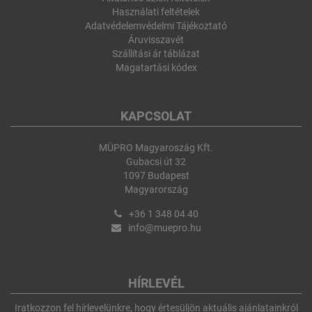
Használati feltételek
Adatvédelemvédelmi Tájékoztató
Áruvisszavét
Szállítási ár táblázat
Magatartási kódex
KAPCSOLAT
MÜPRO Magyaroszág Kft.
Gubacsi út 32
1097 Budapest
Magyarország
+36 1 348 04 40
info@muepro.hu
HÍRLEVÉL
Iratkozzon fel hírlevelünkre, hogy értesüljön aktuális ajánlatainkról