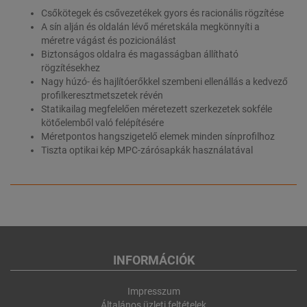
Csőkötegek és csővezetékek gyors és racionális rögzítése
A sín alján és oldalán lévő méretskála megkönnyíti a
méretre vágást és pozicionálást
Biztonságos oldalra és magasságban állítható
rögzítésekhez
Nagy húzó- és hajlítóerőkkel szembeni ellenállás a kedvező
profilkeresztmetszetek révén
Statikailag megfelelően méretezett szerkezetek sokféle
kötőelemből való felépítésére
Méretpontos hangszigetelő elemek minden sínprofilhoz
Tiszta optikai kép MPC-zárósapkák használatával
INFORMÁCIÓK
Impresszum
Általános üzleti feltételek