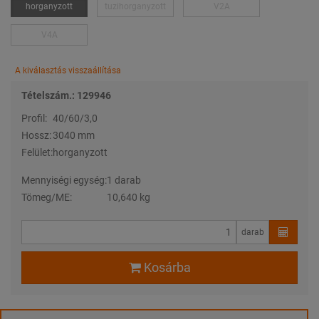
horganyzott
tuzihorganyzott
V2A
V4A
A kiválasztás visszaállítása
Tételszám.: 129946
Profil:
40/60/3,0
Hossz:
3040 mm
Felület:
horganyzott
Mennyiségi egység:
1 darab
Tömeg/ME:
10,640 kg
darab
Kosárba