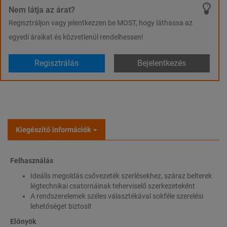
Nem látja az árat?
Regisztráljon vagy jelentkezzen be MOST, hogy láthassa az
egyedi áraikat és közvetlenül rendelhessen!
Regisztrálás
Bejelentkezés
Kiegészítő információk
Felhasználás
Ideális megoldás csővezeték szerlésekhez, száraz belterek
légtechnikai csatornáinak teherviselő szerkezeteként
A rendszerelemek széles választékával sokféle szerelési
lehetőséget biztosít
Előnyök