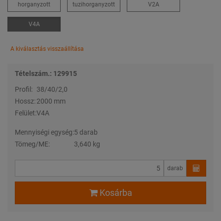
horganyzott
tuzihorganyzott
V2A
V4A
A kiválasztás visszaállítása
Tételszám.: 129915
Profil:
38/40/2,0
Hossz:
2000 mm
Felület:
V4A
Mennyiségi egység:
5 darab
Tömeg/ME:
3,640 kg
darab
Kosárba