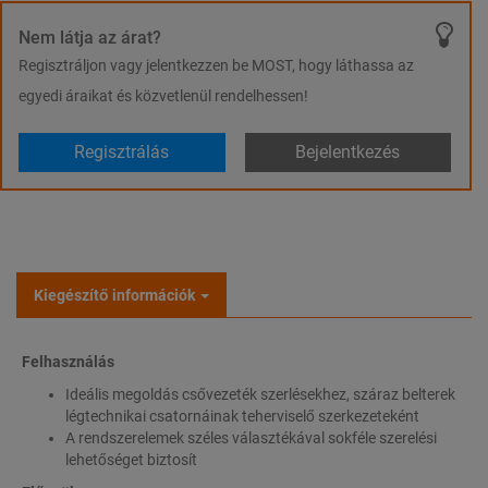
Nem látja az árat?
Regisztráljon vagy jelentkezzen be MOST, hogy láthassa az
egyedi áraikat és közvetlenül rendelhessen!
Regisztrálás
Bejelentkezés
Kiegészítő információk
Felhasználás
Ideális megoldás csővezeték szerlésekhez, száraz belterek
légtechnikai csatornáinak teherviselő szerkezeteként
A rendszerelemek széles választékával sokféle szerelési
lehetőséget biztosít