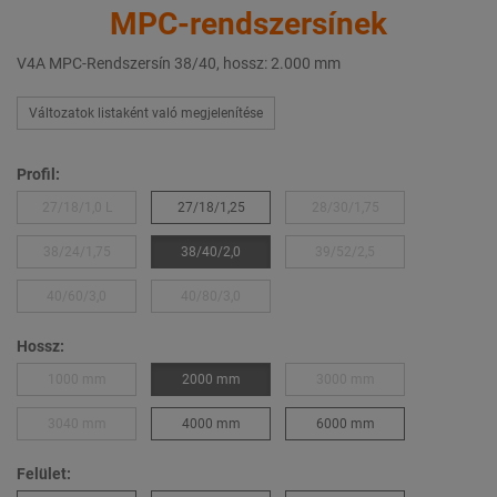
MPC-rendszersínek
V4A MPC-Rendszersín 38/40, hossz: 2.000 mm
Változatok listaként való megjelenítése
Profil:
27/18/1,0 L
27/18/1,25
28/30/1,75
38/24/1,75
38/40/2,0
39/52/2,5
40/60/3,0
40/80/3,0
Hossz:
1000 mm
2000 mm
3000 mm
3040 mm
4000 mm
6000 mm
Felület: