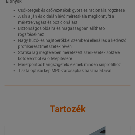
Előnyök
Csőkötegek és csővezetékek gyors és racionális rögzítése
A sín alján és oldalán lévő méretskála megkönnyíti a
méretre vágást és pozicionálást
Biztonságos oldalra és magasságban állítható
rögzítésekhez
Nagy húzó- és hajlítóerőkkel szembeni ellenállás a kedvező
profilkeresztmetszetek révén
Statikailag megfelelően méretezett szerkezetek sokféle
kötőelemből való felépítésére
Méretpontos hangszigetelő elemek minden sínprofilhoz
Tiszta optikai kép MPC-zárósapkák használatával
Tartozék