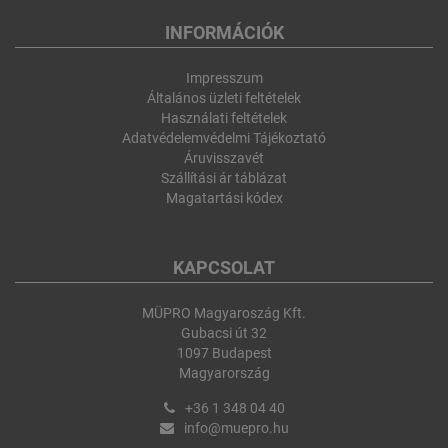
INFORMÁCIÓK
Impresszum
Általános üzleti feltételek
Használati feltételek
Adatvédelemvédelmi Tájékoztató
Áruvisszavét
Szállítási ár táblázat
Magatartási kódex
KAPCSOLAT
MÜPRO Magyaroszág Kft.
Gubacsi út 32
1097 Budapest
Magyarország
+36 1 348 04 40
info@muepro.hu