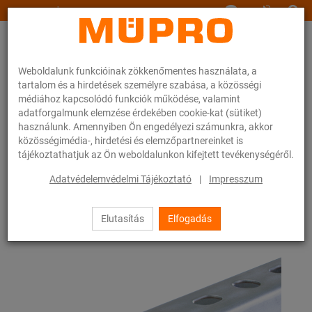
www.muepro.hu
Weboldalunk funkcióinak zökkenőmentes használata, a
tartalom és a hirdetések személyre szabása, a közösségi
médiához kapcsolódó funkciók működése, valamint
adatforgalmunk elemzése érdekében cookie-kat (sütiket)
használunk. Amennyiben Ön engedélyezi számunkra, akkor
Webáruhàz
Rögzítéstechnika
Légtechnika
közösségimédia-, hirdetési és elemzőpartnereinket is
Szerelősínek szellőzőcsövek rögzítéséhez
tájékoztathatjuk az Ön weboldalunkon kifejtett tevékenységéről.
MPC-rendszersínek (kis és közepes terheléshez)
MPC-rendszersínek
Adatvédelemvédelmi Tájékoztató
|
Impresszum
1 / 63
Elutasítás
Elfogadás