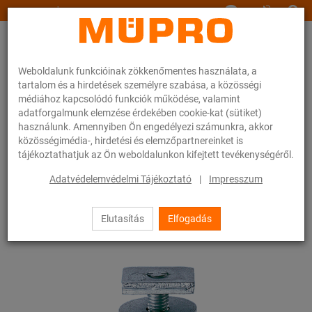
www.muepro.hu
Weboldalunk funkcióinak zökkenőmentes használata, a
tartalom és a hirdetések személyre szabása, a közösségi
médiához kapcsolódó funkciók működése, valamint
adatforgalmunk elemzése érdekében cookie-kat (sütiket)
használunk. Amennyiben Ön engedélyezi számunkra, akkor
Webáruhàz
Rögzítéstechnika
Légtechnika
közösségimédia-, hirdetési és elemzőpartnereinket is
Szerelősínek szellőzőcsövek rögzítéséhez
tájékoztathatjuk az Ön weboldalunkon kifejtett tevékenységéről.
MPC-rendszersínek (kis és közepes terheléshez)
MPC-kalapácsfejű rögzítő
Adatvédelemvédelmi Tájékoztató
|
Impresszum
15 / 63
Elutasítás
Elfogadás