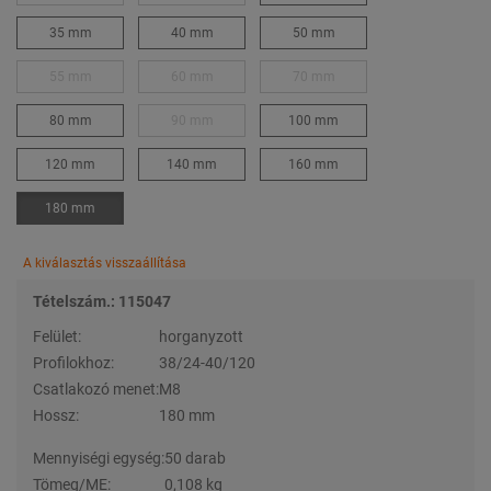
35 mm
40 mm
50 mm
55 mm
60 mm
70 mm
80 mm
90 mm
100 mm
120 mm
140 mm
160 mm
180 mm
A kiválasztás visszaállítása
Tételszám.: 115047
Felület:
horganyzott
Profilokhoz:
38/24-40/120
Csatlakozó menet:
M8
Hossz:
180 mm
Mennyiségi egység:
50 darab
Tömeg/ME:
0,108 kg