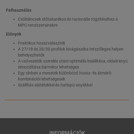
Felhasználás
Csőbilincsek időtakarékos és racionális rögzítéséhez a
MPC-rendszersínekre
Előnyök
Praktikus hosszválaszték
A 27/18 és 28/30 profilok kivágásaiba tetszőleges helyen
behelyezhetők
A csővezeték szerelés utáni optimális beállítása, oldalirányú
elmozdítása bármikor lehetséges
Egy sínben a menetek különböző hossz- és átmérő-
kombinációi lehetségesek
Szállítás alátétekkel és hatlapú anyákkal
INFORMÁCIÓK