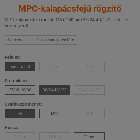
MPC-kalapácsfejű rögzítő
MPC-kalapácsfejű rögzítő M8 x 180 mm 38/24-40/120 profilhoz,
horganyzott
Változatok listaként való megjelenítése
Felület:
horganyzott
V2A
V4A
Profilokhoz:
27/18, 28/30
38/24-40/120
38/40, 40/60
Csatlakozó menet:
M8
M10
M12
Hossz:
20 mm
25 mm
30 mm