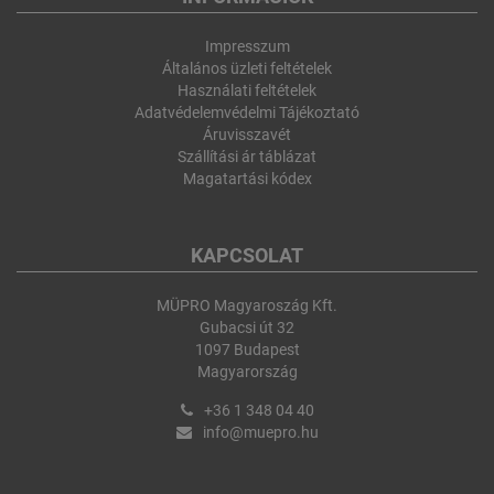
Impresszum
Általános üzleti feltételek
Használati feltételek
Adatvédelemvédelmi Tájékoztató
Áruvisszavét
Szállítási ár táblázat
Magatartási kódex
KAPCSOLAT
MÜPRO Magyaroszág Kft.
Gubacsi út 32
1097 Budapest
Magyarország
+36 1 348 04 40
info@muepro.hu