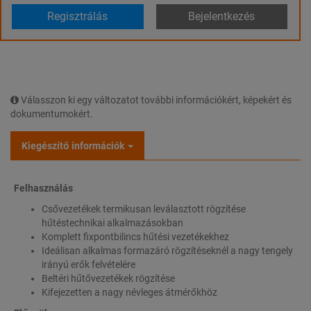
Regisztrálás
Bejelentkezés
Válasszon ki egy változatot további információkért, képekért és
dokumentumokért.
Kiegészítő információk
Felhasználás
Csővezetékek termikusan leválasztott rögzítése
hűtéstechnikai alkalmazásokban
Komplett fixpontbilincs hűtési vezetékekhez
Ideálisan alkalmas formazáró rögzítéseknél a nagy tengely
irányú erők felvételére
Beltéri hűtővezetékek rögzítése
Kifejezetten a nagy névleges átmérőkhöz