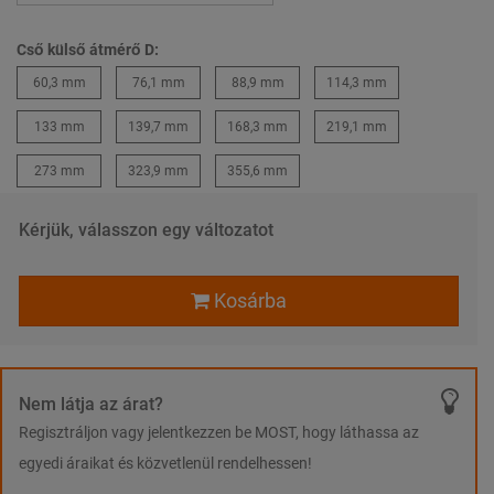
Cső külső átmérő D:
60,3 mm
76,1 mm
88,9 mm
114,3 mm
133 mm
139,7 mm
168,3 mm
219,1 mm
273 mm
323,9 mm
355,6 mm
Kérjük, válasszon egy változatot
Kosárba
Nem látja az árat?
Regisztráljon vagy jelentkezzen be MOST, hogy láthassa az
egyedi áraikat és közvetlenül rendelhessen!