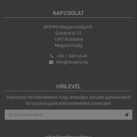
KAPCSOLAT
MÜPRO Magyaroszág Kft.
Gubacsi út 32
1097 Budapest
Magyarország
+36 1 348 04 40
info@muepro.hu
HÍRLEVÉL
Iratkozzon fel hírlevelünkre, hogy értesüljön aktuális ajánlatainkról
és hasznos gyakorlati ismereteket szerezzen!