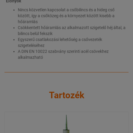
Előnyök
Nincs közvetlen kapcsolat a csőbilincs és a hideg cső
között, így a csőközeg és a környezet között kisebb a
hőáramlás
Csökkentett hőáramlás az alkalmazott szigetelő héj által, a
bilincs belül fekszik
Egyszerű csatlakozási lehetőség a csővezeték
szigeteléséhez
A DIN EN 10022 szabvány szerinti acél csövekhez
alkalmazható
Tartozék