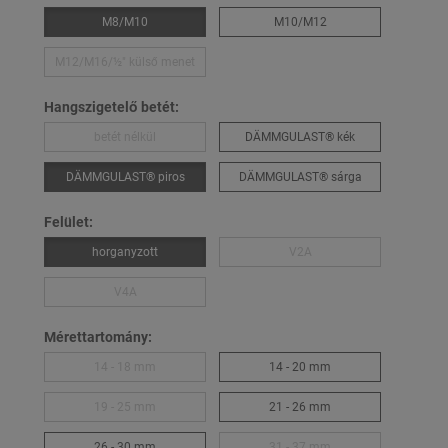
M8/M10
M10/M12
M12/M16/½″ külső menet
Hangszigetelő betét:
betét nélkül
DÄMMGULAST® kék
DÄMMGULAST® piros
DÄMMGULAST® sárga
Felület:
horganyzott
V2A
V4A
Mérettartomány:
14 - 18 mm
14 - 20 mm
19 - 25 mm
21 - 26 mm
26 - 30 mm
31 - 37 mm