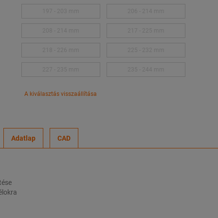
197 - 203 mm
206 - 214 mm
208 - 214 mm
217 - 225 mm
218 - 226 mm
225 - 232 mm
227 - 235 mm
235 - 244 mm
A kiválasztás visszaállítása
Adatlap
CAD
tése
élokra