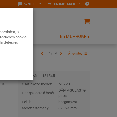
KONTAKT
BEJELENTKEZÉS
e szabása, a
Én MÜPROM-m
rdekében cookie-
irdetési és
14 / 54
Áttekintés
Tételszám.: 151545
m),
Csatlakozó menet:
M8/M10
DÄMMGULAST®
Hangszigetelő betét:
piros
Felület:
horganyzott
Mérettartomány:
87 - 94 mm