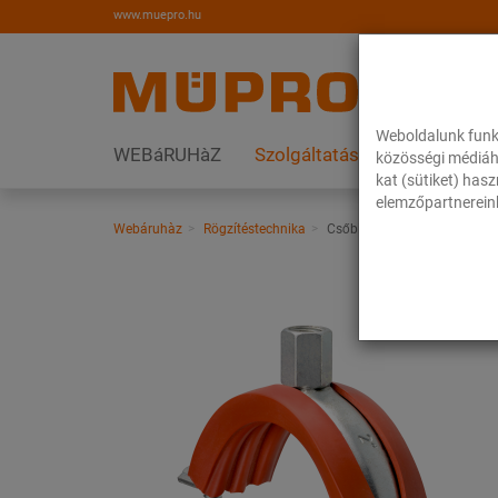
www.muepro.hu
Weboldalunk funk
WEBáRUHàZ
Szolgáltatások
Megoldás
közösségi médiáh
kat (sütiket) has
elemzőpartnereink
Webáruhàz
Rögzítéstechnika
Csőbilincsek
Csavaros cs