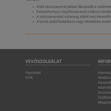
A két zárócsavarral jobban illeszkedik a csőátm
Kereszthornyos rögzítőcsavarok a bilincs mindké
A zárócsavarokat műanyag alátét teszi elveszíth
A borda stabil kialakítása nagy teherbírást ere
VEVŐSZOLGÁLAT
INFO
Kapcsolat
Impres
GYIK
Általános
Használa
Adatvéd
Áruvissz
Szállítás
Magatar