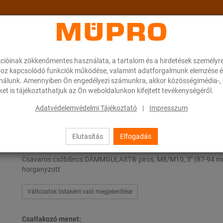
cióinak zökkenőmentes használata, a tartalom és a hirdetések személyr
ok
A MÜPRO-ról
Karrier
Downloads
oz kapcsolódó funkciók működése, valamint adatforgalmunk elemzése é
ználunk. Amennyiben Ön engedélyezi számunkra, akkor közösségimédia-, h
et is tájékoztathatjuk az Ön weboldalunkon kifejtett tevékenységéről.
őbilincsek
Adatvédelemvédelmi Tájékoztató
|
Impresszum
Elutasítás
Elfogadás
Csavaros csőbilincsek
Csavaros csőbilincs DÄMMGULAST® piros, M8/M10, 3" (87-94 m
horganyzott
Változatok listaként való megjelenítése
Csatlakozó menet: