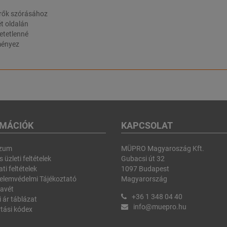
érők szórásához
t oldalán
etetlenné
dményez
RMÁCIÓK
KAPCSOLAT
szum
MÜPRO Magyaroszág Kft.
 üzleti feltételek
Gubacsi út 32
ti feltételek
1097 Budapest
elemvédelmi Tájékoztató
Magyarország
avét
+36 1 348 04 40
i ár táblázat
info@muepro.hu
tási kódex