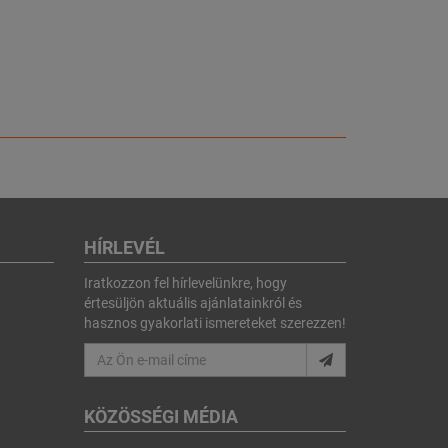
HÍRLEVÉL
Iratkozzon fel hírlevelünkre, hogy
értesüljön aktuális ajánlatainkról és
hasznos gyakorlati ismereteket szerezzen!
KÖZÖSSÉGI MÉDIA