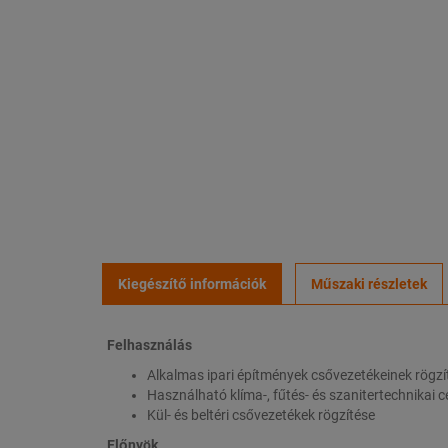
Kiegészítő információk
Műszaki részletek
Felhasználás
Alkalmas ipari építmények csővezetékeinek rögzí
Használható klíma-, fűtés- és szanitertechnikai c
Kül- és beltéri csővezetékek rögzítése
Előnyök