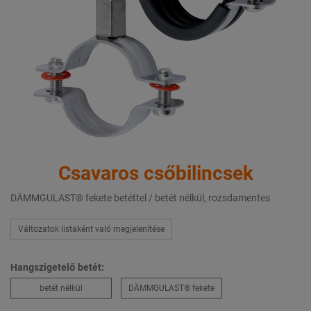
Csavaros csőbilincsek
DÄMMGULAST® fekete betéttel / betét nélkül, rozsdamentes
Változatok listaként való megjelenítése
Hangszigetelő betét:
betét nélkül
DÄMMGULAST® fekete