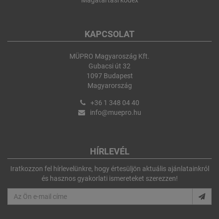
KAPCSOLAT
MÜPRO Magyaroszág Kft.
Gubacsi út 32
1097 Budapest
Magyarország
+36 1 348 04 40
info@muepro.hu
HÍRLEVÉL
Iratkozzon fel hírlevelünkre, hogy értesüljön aktuális ajánlatainkról
és hasznos gyakorlati ismereteket szerezzen!