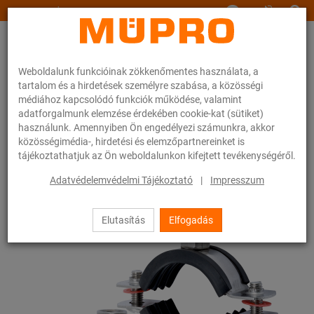
www.muepro.hu
Weboldalunk funkcióinak zökkenőmentes használata, a
tartalom és a hirdetések személyre szabása, a közösségi
médiához kapcsolódó funkciók működése, valamint
adatforgalmunk elemzése érdekében cookie-kat (sütiket)
használunk. Amennyiben Ön engedélyezi számunkra, akkor
Webáruhàz
Rögzítéstechnika
Csőbilincsek
Csavaros csőbilincsek
közösségimédia-, hirdetési és elemzőpartnereinket is
tájékoztathatjuk az Ön weboldalunkon kifejtett tevékenységéről.
13 / 54
Adatvédelemvédelmi Tájékoztató
|
Impresszum
Elutasítás
Elfogadás