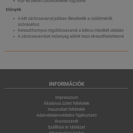
Kül- és beltéri csővezetékek rögzítése
Előnyök
A két zárócsavarral jobban illeszkedik a csőátmérők
szórásához
Kereszthornyos rögzítőcsavarok a bilincs mindkét oldalán
A zárócsavarokat műanyag alátét teszi elveszíthetetlenné
INFORMÁCIÓK
Impresszum
Általános üzleti feltételek
Használati feltételek
Adatvédelemvédelmi Tájékoztató
Áruvisszavét
Szállítási ár táblázat
Magatartási kódex