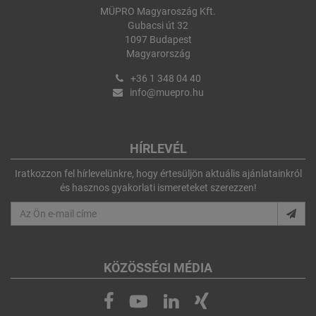
MÜPRO Magyaroszág Kft.
Gubacsi út 32
1097 Budapest
Magyarország
+36 1 348 04 40
info@muepro.hu
HÍRLEVÉL
Iratkozzon fel hírlevelünkre, hogy értesüljön aktuális ajánlatainkról
és hasznos gyakorlati ismereteket szerezzen!
KÖZÖSSÉGI MÉDIA