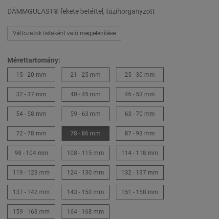
DÄMMGULAST® fekete betéttel, tüzihorganyzott
Változatok listaként való megjelenítése
Mérettartomány:
15 - 20 mm
21 - 25 mm
25 - 30 mm
32 - 37 mm
40 - 45 mm
46 - 53 mm
54 - 58 mm
59 - 63 mm
63 - 70 mm
72 - 78 mm
78 - 86 mm
87 - 93 mm
98 - 104 mm
108 - 115 mm
114 - 118 mm
119 - 123 mm
124 - 130 mm
132 - 137 mm
137 - 142 mm
143 - 150 mm
151 - 158 mm
159 - 163 mm
164 - 168 mm