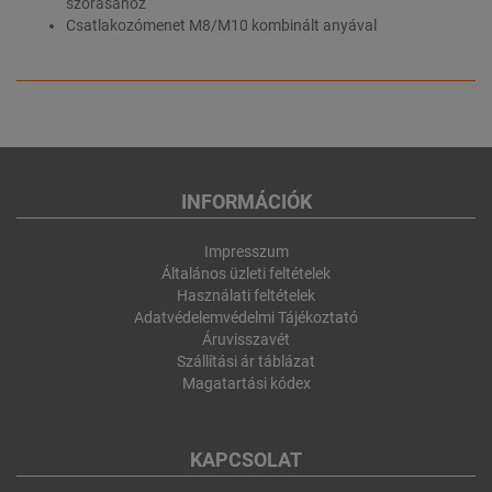
szórásához
Csatlakozómenet M8/M10 kombinált anyával
INFORMÁCIÓK
Impresszum
Általános üzleti feltételek
Használati feltételek
Adatvédelemvédelmi Tájékoztató
Áruvisszavét
Szállítási ár táblázat
Magatartási kódex
KAPCSOLAT