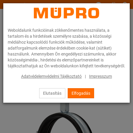
www.muepro.hu
Weboldalunk funkcióinak zökkenőmentes használata, a
tartalom és a hirdetések személyre szabása, a közösségi
médiához kapcsolódó funkciók működése, valamint
adatforgalmunk elemzése érdekében cookie-kat (sütiket)
használunk. Amennyiben Ön engedélyezi számunkra, akkor
Webáruhàz
Rögzítéstechnika
Csőbilincsek
Csavaros csőbilincsek
közösségimédia-, hirdetési és elemzőpartnereinket is
tájékoztathatjuk az Ön weboldalunkon kifejtett tevékenységéről.
27 / 54
Adatvédelemvédelmi Tájékoztató
|
Impresszum
Elutasítás
Elfogadás