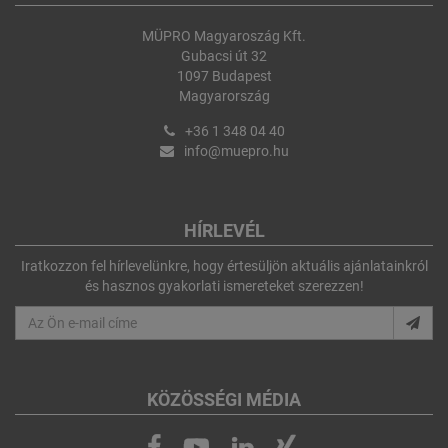
MÜPRO Magyaroszág Kft.
Gubacsi út 32
1097 Budapest
Magyarország
+36 1 348 04 40
info@muepro.hu
HÍRLEVÉL
Iratkozzon fel hírlevelünkre, hogy értesüljön aktuális ajánlatainkról
és hasznos gyakorlati ismereteket szerezzen!
KÖZÖSSÉGI MÉDIA