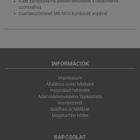
A két zárócsavarral jobban illeszkedik a csőátmérők
szórásához
Csatlakozómenet M8/M10 kombinált anyával
INFORMÁCIÓK
Impresszum
Általános üzleti feltételek
Használati feltételek
Adatvédelemvédelmi Tájékoztató
Áruvisszavét
Szállítási ár táblázat
Magatartási kódex
KAPCSOLAT