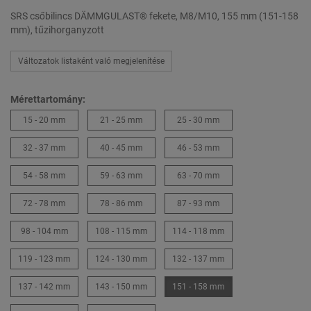
SRS csőbilincs DÄMMGULAST® fekete, M8/M10, 155 mm (151-158
mm), tűzihorganyzott
Változatok listaként való megjelenítése
Mérettartomány:
15 - 20 mm
21 - 25 mm
25 - 30 mm
32 - 37 mm
40 - 45 mm
46 - 53 mm
54 - 58 mm
59 - 63 mm
63 - 70 mm
72 - 78 mm
78 - 86 mm
87 - 93 mm
98 - 104 mm
108 - 115 mm
114 - 118 mm
119 - 123 mm
124 - 130 mm
132 - 137 mm
137 - 142 mm
143 - 150 mm
151 - 158 mm