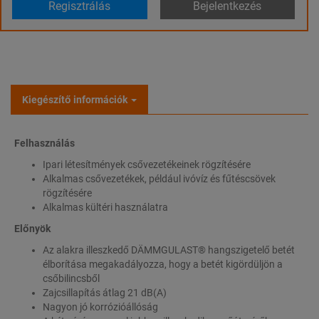
Regisztrálás
Bejelentkezés
Kiegészítő információk
Felhasználás
Ipari létesítmények csővezetékeinek rögzítésére
Alkalmas csővezetékek, például ivóvíz és fűtéscsövek
rögzítésére
Alkalmas kültéri használatra
Előnyök
Az alakra illeszkedő DÄMMGULAST® hangszigetelő betét
élborítása megakadályozza, hogy a betét kigördüljön a
csőbilincsből
Zajcsillapítás átlag 21 dB(A)
Nagyon jó korrózióállóság