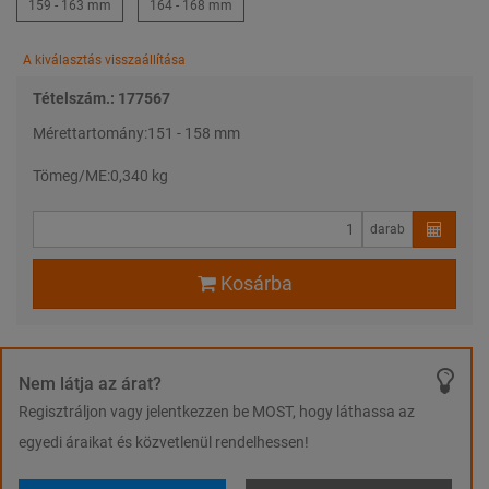
159 - 163 mm
164 - 168 mm
A kiválasztás visszaállítása
Tételszám.: 177567
Mérettartomány:
151 - 158 mm
Tömeg/ME:
0,340 kg
darab
Kosárba
Nem látja az árat?
Regisztráljon vagy jelentkezzen be MOST, hogy láthassa az
egyedi áraikat és közvetlenül rendelhessen!