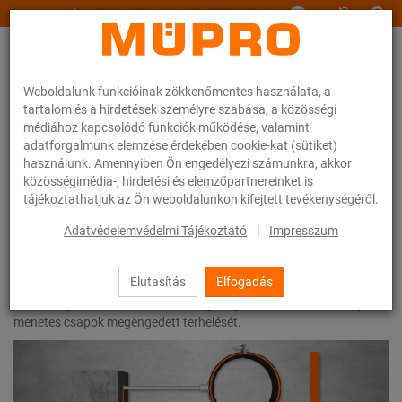
www.muepro.hu
Weboldalunk funkcióinak zökkenőmentes használata, a
tartalom és a hirdetések személyre szabása, a közösségi
médiához kapcsolódó funkciók működése, valamint
adatforgalmunk elemzése érdekében cookie-kat (sütiket)
használunk. Amennyiben Ön engedélyezi számunkra, akkor
Szolgáltatások
Digitális szolgáltatások
Méretező szoftverek
közösségimédia-, hirdetési és elemzőpartnereinket is
Menetes csapok terhelhetősége
tájékoztathatjuk az Ön weboldalunkon kifejtett tevékenységéről.
Adatvédelemvédelmi Tájékoztató
|
Impresszum
Menetes csapok terhelhetősége
Elutasítás
Elfogadás
A menettípus és a terhelési távolság megadásával kiszámíthatja a
menetes csapok megengedett terhelését.