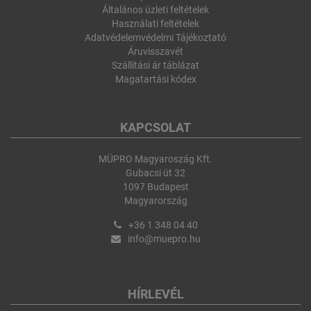
Általános üzleti feltételek
Használati feltételek
Adatvédelemvédelmi Tájékoztató
Áruvisszavét
Szállítási ár táblázat
Magatartási kódex
KAPCSOLAT
MÜPRO Magyaroszág Kft.
Gubacsi út 32
1097 Budapest
Magyarország
+36 1 348 04 40
info@muepro.hu
HÍRLEVÉL