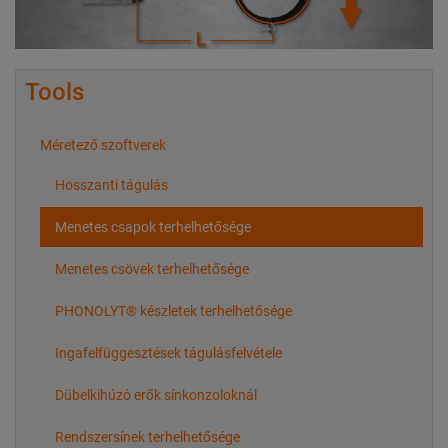
Tools
Méretező szoftverek
Hosszanti tágulás
Menetes csapok terhelhetősége
Menetes csövek terhelhetősége
PHONOLYT® készletek terhelhetősége
Ingafelfüggesztések tágulásfelvétele
Dübelkihúzó erők sínkonzoloknál
Rendszersínek terhelhetősége