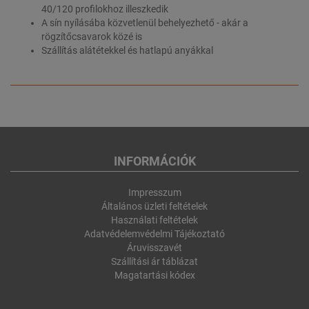
40/120 profilokhoz illeszkedik
A sín nyílásába közvetlenül behelyezhető - akár a
rögzítőcsavarok közé is
Szállítás alátétekkel és hatlapú anyákkal
INFORMÁCIÓK
Impresszum
Általános üzleti feltételek
Használati feltételek
Adatvédelemvédelmi Tájékoztató
Áruvisszavét
Szállítási ár táblázat
Magatartási kódex