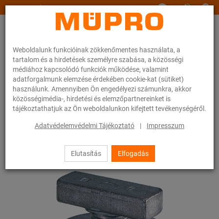
www.muepro.hu
Weboldalunk funkcióinak zökkenőmentes használata, a
tartalom és a hirdetések személyre szabása, a közösségi
médiához kapcsolódó funkciók működése, valamint
adatforgalmunk elemzése érdekében cookie-kat (sütiket)
használunk. Amennyiben Ön engedélyezi számunkra, akkor
Webáruhàz
Tűzvédelem
Tűzvédelmileg bevizsgált rögzítések
közösségimédia-, hirdetési és elemzőpartnereinket is
Szerelősínek
MPC-kalapácsfejű csavarok
tájékoztathatjuk az Ön weboldalunkon kifejtett tevékenységéről.
9 / 28
Adatvédelemvédelmi Tájékoztató
|
Impresszum
Elutasítás
Elfogadás