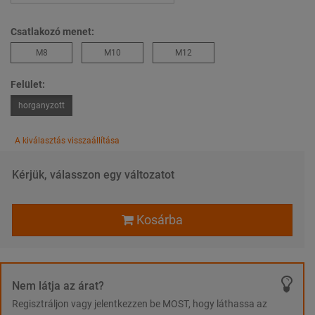
Csatlakozó menet:
M8
M10
M12
Felület:
horganyzott
A kiválasztás visszaállítása
Kérjük, válasszon egy változatot
Kosárba
Nem látja az árat?
Regisztráljon vagy jelentkezzen be MOST, hogy láthassa az