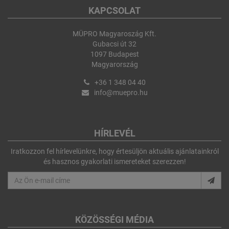
KAPCSOLAT
MÜPRO Magyaroszág Kft.
Gubacsi út 32
1097 Budapest
Magyarország
+36 1 348 04 40
info@muepro.hu
HÍRLEVÉL
Iratkozzon fel hírlevelünkre, hogy értesüljön aktuális ajánlatainkról
és hasznos gyakorlati ismereteket szerezzen!
KÖZÖSSÉGI MÉDIA