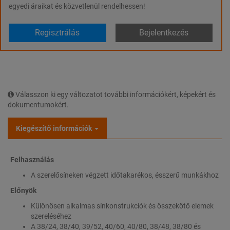
egyedi áraikat és közvetlenül rendelhessen!
Regisztrálás
Bejelentkezés
Válasszon ki egy változatot további információkért, képekért és
dokumentumokért.
Kiegészítő információk
Felhasználás
A szerelősíneken végzett időtakarékos, ésszerű munkákhoz
Előnyök
Különösen alkalmas sínkonstrukciók és összekötő elemek
szereléséhez
A 38/24, 38/40, 39/52, 40/60, 40/80, 38/48, 38/80 és