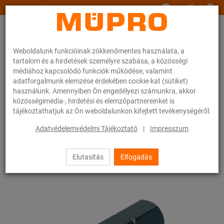
www.muepro.hu
Weboldalunk funkcióinak zökkenőmentes használata, a
tartalom és a hirdetések személyre szabása, a közösségi
médiához kapcsolódó funkciók működése, valamint
adatforgalmunk elemzése érdekében cookie-kat (sütiket)
használunk. Amennyiben Ön engedélyezi számunkra, akkor
Webáruhàz
Szerszámok
Csavarószerszámok
közösségimédia-, hirdetési és elemzőpartnereinket is
Bit-csavarozó betét "TX"
tájékoztathatjuk az Ön weboldalunkon kifejtett tevékenységéről.
2 / 6
Adatvédelemvédelmi Tájékoztató
|
Impresszum
Elutasítás
Elfogadás