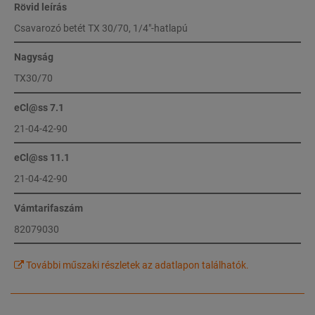
Rövid leírás
Csavarozó betét TX 30/70, 1/4"-hatlapú
Nagyság
TX30/70
eCl@ss 7.1
21-04-42-90
eCl@ss 11.1
21-04-42-90
Vámtarifaszám
82079030
További műszaki részletek az adatlapon találhatók.