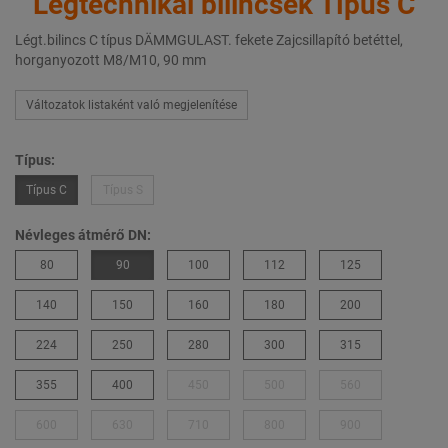
Légtechnikai bilincsek Típus C
Légt.bilincs C típus DÄMMGULAST. fekete Zajcsillapító betéttel,
horganyozott M8/M10, 90 mm
Változatok listaként való megjelenítése
Típus:
Típus C
Típus S
Névleges átmérő DN:
80
90
100
112
125
140
150
160
180
200
224
250
280
300
315
355
400
450
500
560
600
630
710
800
900