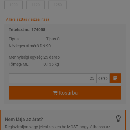
1000
1120
1250
A kiválasztás visszaállítása
Tételszám.: 174058
Típus:
Típus C
Névleges átmérő DN:
90
Mennyiségi egység:
25 darab
Tömeg/ME:
0,135 kg
darab
Kosárba
Nem látja az árat?
Regisztráljon vagy jelentkezzen be MOST, hogy láthassa az