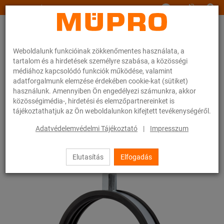
www.muepro.hu
Weboldalunk funkcióinak zökkenőmentes használata, a
tartalom és a hirdetések személyre szabása, a közösségi
médiához kapcsolódó funkciók működése, valamint
adatforgalmunk elemzése érdekében cookie-kat (sütiket)
használunk. Amennyiben Ön engedélyezi számunkra, akkor
Webáruhàz
Rögzítéstechnika
Zajcsillapítás
közösségimédia-, hirdetési és elemzőpartnereinket is
Csőbilincsek zajszigetelő betéttel
Légtechnikai bilincsek Típus C
tájékoztathatjuk az Ön weboldalunkon kifejtett tevékenységéről.
21 / 26
Adatvédelemvédelmi Tájékoztató
|
Impresszum
Elutasítás
Elfogadás