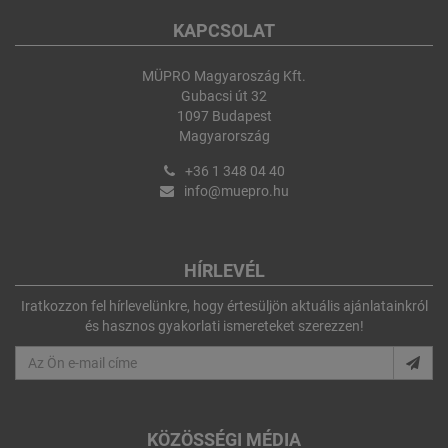
KAPCSOLAT
MÜPRO Magyaroszág Kft.
Gubacsi út 32
1097 Budapest
Magyarország
+36 1 348 04 40
info@muepro.hu
HÍRLEVÉL
Iratkozzon fel hírlevelünkre, hogy értesüljön aktuális ajánlatainkról
és hasznos gyakorlati ismereteket szerezzen!
KÖZÖSSÉGI MÉDIA