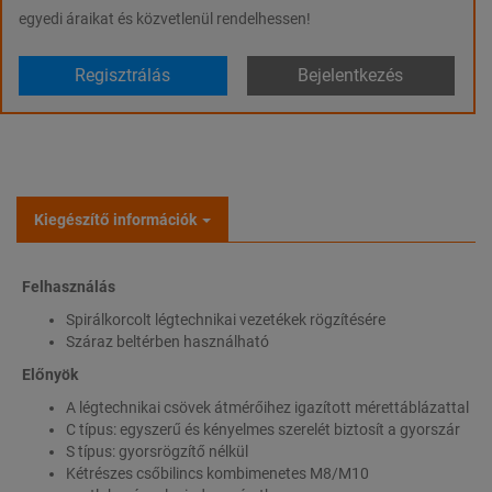
egyedi áraikat és közvetlenül rendelhessen!
Regisztrálás
Bejelentkezés
Kiegészítő információk
Felhasználás
Spirálkorcolt légtechnikai vezetékek rögzítésére
Száraz beltérben használható
Előnyök
A légtechnikai csövek átmérőihez igazított mérettáblázattal
C típus: egyszerű és kényelmes szerelét biztosít a gyorszár
S típus: gyorsrögzítő nélkül
Kétrészes csőbilincs kombimenetes M8/M10