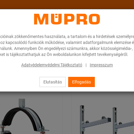
cióinak zökkenőmentes használata, a tartalom és a hirdetések személyr
ok
A MÜPRO-ról
Karrier
Downloads
oz kapcsolódó funkciók működése, valamint adatforgalmunk elemzése é
ználunk. Amennyiben Ön engedélyezi számunkra, akkor közösségimédia-, h
et is tájékoztathatjuk az Ön weboldalunkon kifejtett tevékenységéről.
rmékek
Adatvédelemvédelmi Tájékoztató
|
Impresszum
Elutasítás
Elfogadás