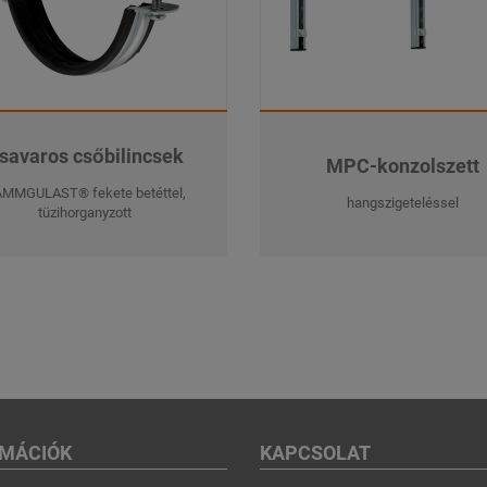
savaros csőbilincsek
MPC-konzolszett
MMGULAST® fekete betéttel,
hangszigeteléssel
tüzihorganyzott
RMÁCIÓK
KAPCSOLAT