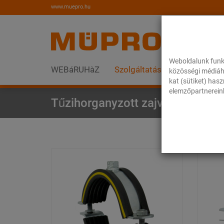
www.muepro.hu
Weboldalunk funk
WEBáRUHàZ
Szolgáltatások
Megoldás
közösségi médiáh
kat (sütiket) has
elemzőpartnereink
Tűzihorganyzott zajvédelmi te