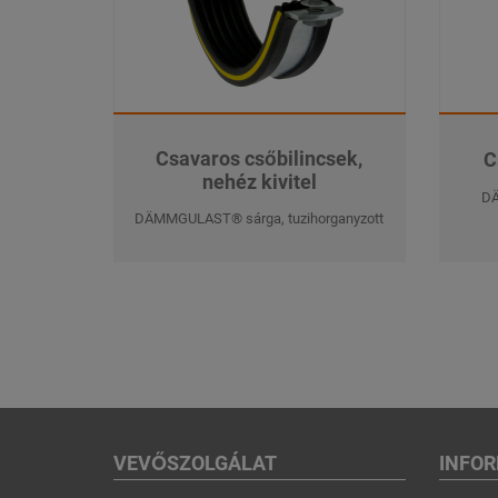
Csavaros csőbilincsek,
C
nehéz kivitel
DÄ
DÄMMGULAST® sárga, tuzihorganyzott
VEVŐSZOLGÁLAT
INFO