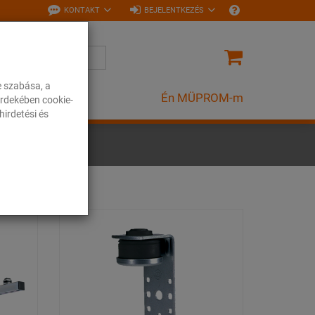
KONTAKT
BEJELENTKEZÉS
e szabása, a
Én MÜPROM-m
rdekében cookie-
irdetési és