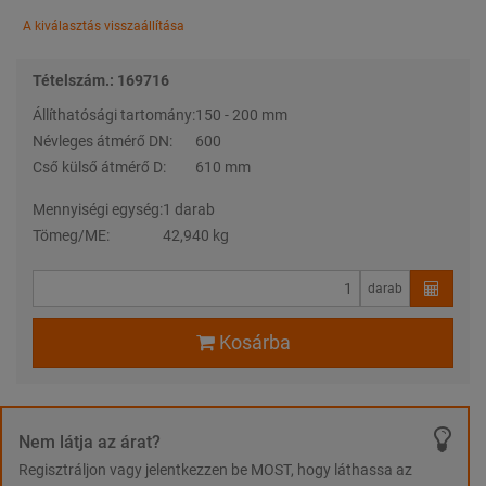
A kiválasztás visszaállítása
Tételszám.: 169716
Állíthatósági tartomány:
150 - 200 mm
Névleges átmérő DN:
600
Cső külső átmérő D:
610 mm
Mennyiségi egység:
1 darab
Tömeg/ME:
42,940 kg
darab
Kosárba
Nem látja az árat?
Regisztráljon vagy jelentkezzen be MOST, hogy láthassa az