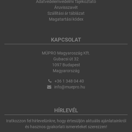
Adatvédelemvédelmi Tájékoztató
Áruvisszavét
Szállítási ár táblázat
Magatartási kódex
KAPCSOLAT
MÜPRO Magyaroszág Kft.
Gubacsi út 32
1097 Budapest
Magyarország
+36 1 348 04 40
info@muepro.hu
HÍRLEVÉL
Iratkozzon fel hírlevelünkre, hogy értesüljön aktuális ajánlatainkról
és hasznos gyakorlati ismereteket szerezzen!