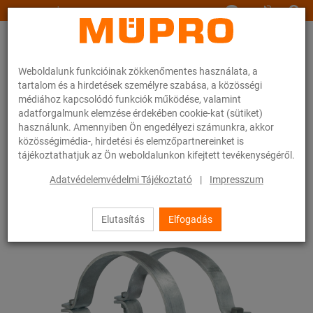
www.muepro.hu
Weboldalunk funkcióinak zökkenőmentes használata, a
tartalom és a hirdetések személyre szabása, a közösségi
médiához kapcsolódó funkciók működése, valamint
adatforgalmunk elemzése érdekében cookie-kat (sütiket)
használunk. Amennyiben Ön engedélyezi számunkra, akkor
Webáruhàz
Rögzítéstechnika
Tűzihorganyzott termékek
közösségimédia-, hirdetési és elemzőpartnereinket is
Tűzihorganyzott termékek csúszószánokhoz és tartozékokhoz
tájékoztathatjuk az Ön weboldalunkon kifejtett tevékenységéről.
Csőszán DHV-2-es típus
Adatvédelemvédelmi Tájékoztató
|
Impresszum
9 / 19
Elutasítás
Elfogadás