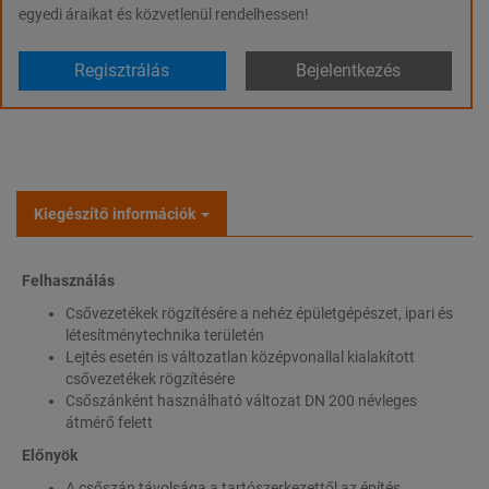
egyedi áraikat és közvetlenül rendelhessen!
Regisztrálás
Bejelentkezés
Kiegészítő információk
Felhasználás
Csővezetékek rögzítésére a nehéz épületgépészet, ipari és
létesítménytechnika területén
Lejtés esetén is változatlan középvonallal kialakított
csővezetékek rögzítésére
Csőszánként használható változat DN 200 névleges
átmérő felett
Előnyök
A csőszán távolsága a tartószerkezettől az építés