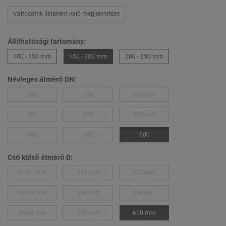
Változatok listaként való megjelenítése
Állíthatósági tartomány:
100 - 150 mm
150 - 200 mm
200 - 250 mm
Névleges átmérő DN:
200
250
250 mm
300
350
350 mm
400
500
600
Cső külső átmérő D:
219,1 mm
267 mm
273 mm
323,9 mm
356 mm
368 mm
406,4 mm
508 mm
610 mm