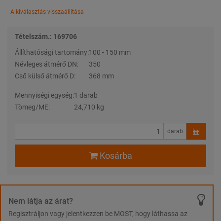
A kiválasztás visszaállítása
Tételszám.: 169706
Állíthatósági tartomány:
100 - 150 mm
Névleges átmérő DN:
350
Cső külső átmérő D:
368 mm
Mennyiségi egység:
1 darab
Tömeg/ME:
24,710 kg
darab
Kosárba
Nem látja az árat?
Regisztráljon vagy jelentkezzen be MOST, hogy láthassa az