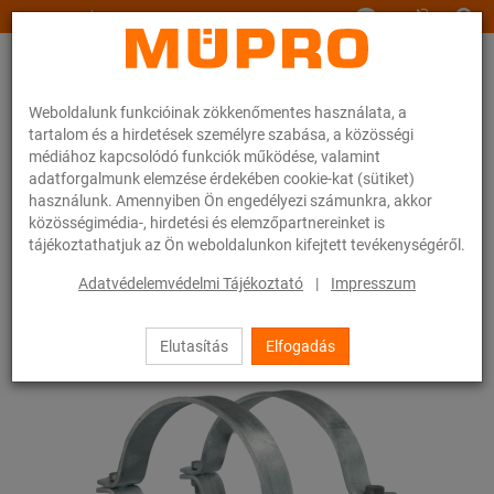
www.muepro.hu
Weboldalunk funkcióinak zökkenőmentes használata, a
tartalom és a hirdetések személyre szabása, a közösségi
médiához kapcsolódó funkciók működése, valamint
adatforgalmunk elemzése érdekében cookie-kat (sütiket)
használunk. Amennyiben Ön engedélyezi számunkra, akkor
Webáruhàz
Rögzítéstechnika
Tűzihorganyzott termékek
közösségimédia-, hirdetési és elemzőpartnereinket is
Tűzihorganyzott termékek csúszószánokhoz és tartozékokhoz
tájékoztathatjuk az Ön weboldalunkon kifejtett tevékenységéről.
Csőszán DHV-2-es típus
Adatvédelemvédelmi Tájékoztató
|
Impresszum
9 / 19
Elutasítás
Elfogadás