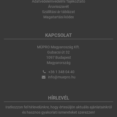
Adatvédelemvédelmi Tájékoztató
Áruvisszavét
Szállítási ár táblázat
Magatartási kódex
KAPCSOLAT
MÜPRO Magyaroszág Kft.
Gubacsi út 32
1097 Budapest
Magyarország
+36 1 348 04 40
info@muepro.hu
HÍRLEVÉL
Iratkozzon fel hírlevelünkre, hogy értesüljön aktuális ajánlatainkról
és hasznos gyakorlati ismereteket szerezzen!