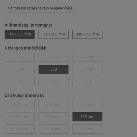
Változatok listaként való megjelenítése
Állíthatósági tartomány:
100 - 150 mm
150 - 200 mm
200 - 250 mm
Névleges átmérő DN:
200
250
250 mm
300
350
350 mm
400
500
600
Cső külső átmérő D:
219,1 mm
267 mm
273 mm
323,9 mm
356 mm
368 mm
406,4 mm
508 mm
610 mm