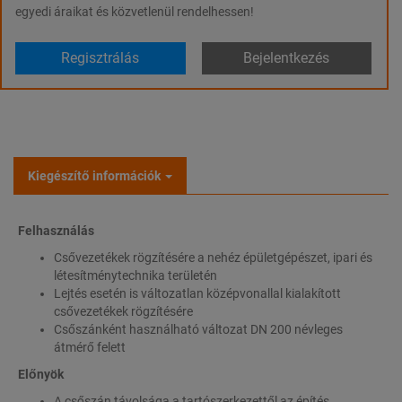
egyedi áraikat és közvetlenül rendelhessen!
Regisztrálás
Bejelentkezés
Kiegészítő információk
Felhasználás
Csővezetékek rögzítésére a nehéz épületgépészet, ipari és
létesítménytechnika területén
Lejtés esetén is változatlan középvonallal kialakított
csővezetékek rögzítésére
Csőszánként használható változat DN 200 névleges
átmérő felett
Előnyök
A csőszán távolsága a tartószerkezettől az építés