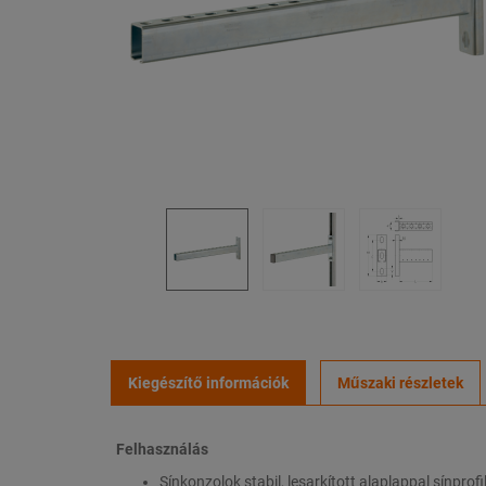
Kiegészítő információk
Műszaki részletek
Felhasználás
Sínkonzolok stabil, lesarkított alaplappal sínprof