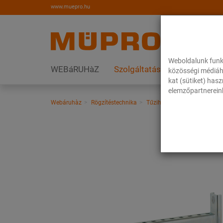
www.muepro.hu
Weboldalunk funk
WEBáRUHàZ
Szolgáltatások
Megoldás
közösségi médiáh
kat (sütiket) has
elemzőpartnereink
Webáruhàz
Rögzítéstechnika
Tűzihorganyzott termékek