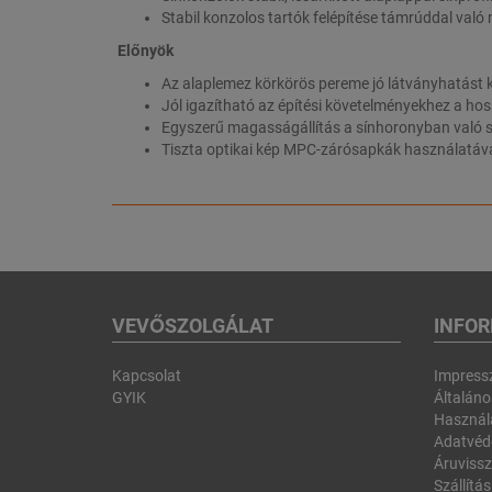
Stabil konzolos tartók felépítése támrúddal val
Előnyök
Az alaplemez körkörös pereme jó látványhatást k
Jól igazítható az építési követelményekhez a h
Egyszerű magasságállítás a sínhoronyban való s
Tiszta optikai kép MPC-zárósapkák használatáv
VEVŐSZOLGÁLAT
INFO
Kapcsolat
Impres
GYIK
Általános
Használa
Adatvéd
Áruvissz
Szállítás