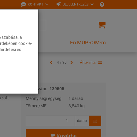
KONTAKT
BEJELENTKEZÉS
e szabása, a
Én MÜPROM-m
rdekében cookie-
irdetési és
4 / 90
Áttekintés
Tételszám.: 139505
yzott
Mennyiségi egység:
1 darab
Tömeg/ME:
3,540 kg
darab
Kosárba