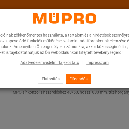
cióinak zökkenőmentes használata, a tartalom és a hirdetések személyr
ok
A MÜPRO-ról
Karrier
Downloads
oz kapcsolódó funkciók működése, valamint adatforgalmunk elemzése é
ználunk. Amennyiben Ön engedélyezi számunkra, akkor közösségimédia-, h
et is tájékoztathatjuk az Ön weboldalunkon kifejtett tevékenységéről.
Tűzihorganyzott szerelősínek
MPC-sínkonzolok
Adatvédelemvédelmi Tájékoztató
|
Impresszum
Elutasítás
Elfogadás
MPC-sínkonzolok
MPC-sínkonzol sínszereléshez 40/60, hossz: 800 mm, tűzihorgan