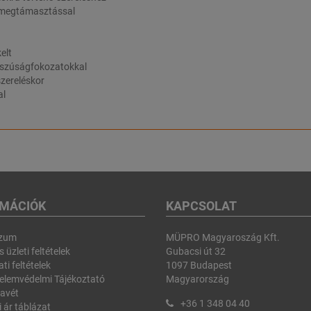
ó megtámasztással
elt
osszúságfokozatokkal
zereléskor
al
RMÁCIÓK
KAPCSOLAT
szum
MÜPRO Magyaroszág Kft.
 üzleti feltételek
Gubacsi út 32
ti feltételek
1097 Budapest
elemvédelmi Tájékoztató
Magyarország
avét
+36 1 348 04 40
i ár táblázat