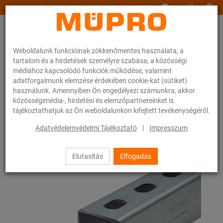
www.muepro.hu
Weboldalunk funkcióinak zökkenőmentes használata, a
tartalom és a hirdetések személyre szabása, a közösségi
médiához kapcsolódó funkciók működése, valamint
adatforgalmunk elemzése érdekében cookie-kat (sütiket)
használunk. Amennyiben Ön engedélyezi számunkra, akkor
Webáruhàz
Rögzítéstechnika
Szerelősínek
MPC-zárósapkák
közösségimédia-, hirdetési és elemzőpartnereinket is
tájékoztathatjuk az Ön weboldalunkon kifejtett tevékenységéről.
20 / 133
Adatvédelemvédelmi Tájékoztató
|
Impresszum
Elutasítás
Elfogadás