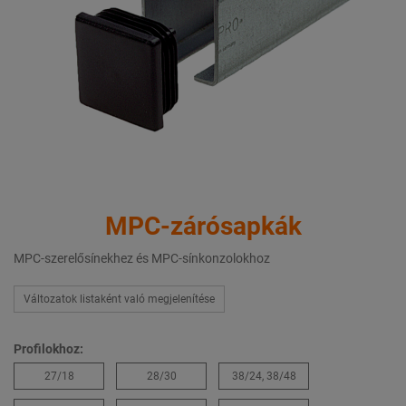
MPC-zárósapkák
MPC-szerelősínekhez és MPC-sínkonzolokhoz
Változatok listaként való megjelenítése
Profilokhoz:
27/18
28/30
38/24, 38/48