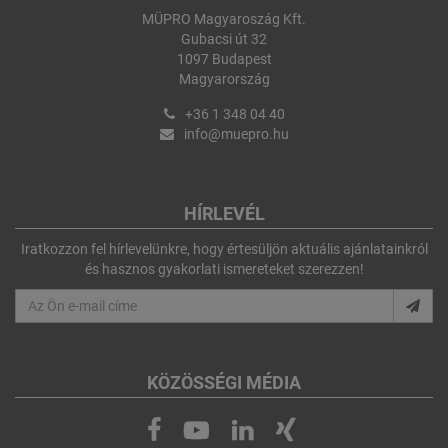
MÜPRO Magyaroszág Kft.
Gubacsi út 32
1097 Budapest
Magyarország
+36 1 348 04 40
info@muepro.hu
HÍRLEVÉL
Iratkozzon fel hírlevelünkre, hogy értesüljön aktuális ajánlatainkról
és hasznos gyakorlati ismereteket szerezzen!
KÖZÖSSÉGI MÉDIA