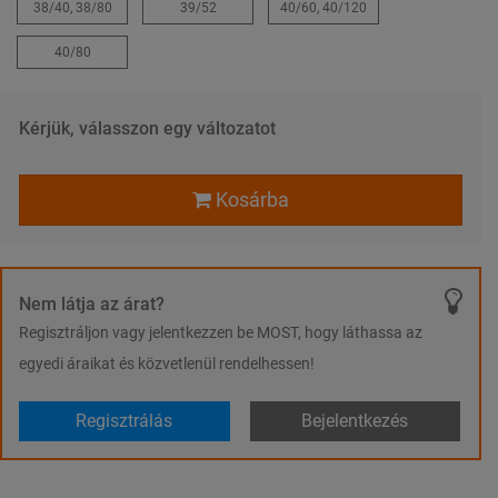
38/40, 38/80
39/52
40/60, 40/120
40/80
Kérjük, válasszon egy változatot
Kosárba
Nem látja az árat?
Regisztráljon vagy jelentkezzen be MOST, hogy láthassa az
egyedi áraikat és közvetlenül rendelhessen!
Regisztrálás
Bejelentkezés