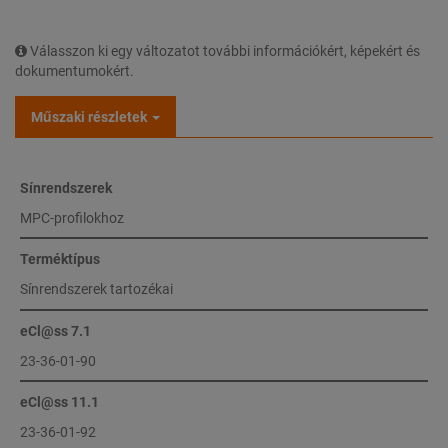
Válasszon ki egy változatot további információkért, képekért és
dokumentumokért.
Műszaki részletek
Sínrendszerek
MPC-profilokhoz
Terméktípus
Sínrendszerek tartozékai
eCl@ss 7.1
23-36-01-90
eCl@ss 11.1
23-36-01-92