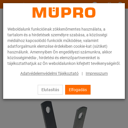
www.muepro.hu
Weboldalunk funkcióinak zökkenőmentes használata, a
tartalom és a hirdetések személyre szabása, a közösségi
médiához kapcsolódó funkciók működése, valamint
adatforgalmunk elemzése érdekében cookie-kat (sütiket)
használunk. Amennyiben Ön engedélyezi számunkra, akkor
Webáruhàz
Rögzítéstechnika
Szerelési anyagok
közösségimédia-, hirdetési és elemzőpartnereinket is
Trapézlemez függesztő
tájékoztathatjuk az Ön weboldalunkon kifejtett tevékenységéről.
69 / 83
Adatvédelemvédelmi Tájékoztató
|
Impresszum
Elutasítás
Elfogadás