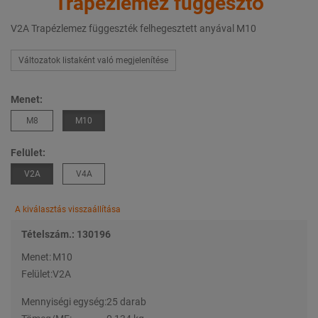
Trapézlemez függesztő
V2A Trapézlemez függeszték felhegesztett anyával M10
Változatok listaként való megjelenítése
Menet:
M8
M10
Felület:
V2A
V4A
A kiválasztás visszaállítása
Tételszám.: 130196
Menet:
M10
Felület:
V2A
Mennyiségi egység:
25 darab