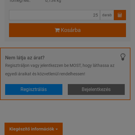
Tömeg/ME:
0,134 kg
darab
Kosárba
Nem látja az árat?
Regisztráljon vagy jelentkezzen be MOST, hogy láthassa az
egyedi áraikat és közvetlenül rendelhessen!
Regisztrálás
Bejelentkezés
Kiegészítő információk