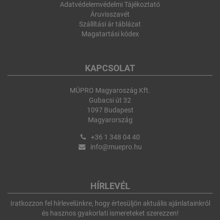
Adatvédelemvédelmi Tájékoztató
Áruvisszavét
Szállítási ár táblázat
Magatartási kódex
KAPCSOLAT
MÜPRO Magyaroszág Kft.
Gubacsi út 32
1097 Budapest
Magyarország
+36 1 348 04 40
info@muepro.hu
HÍRLEVÉL
Iratkozzon fel hírlevelünkre, hogy értesüljön aktuális ajánlatainkról
és hasznos gyakorlati ismereteket szerezzen!