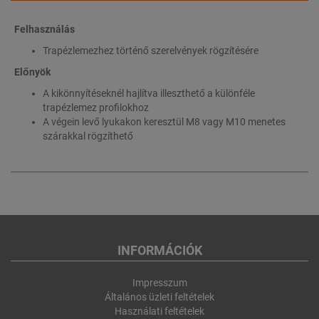
Felhasználás
Trapézlemezhez történő szerelvények rögzítésére
Előnyök
A kikönnyítéseknél hajlítva illeszthető a különféle
trapézlemez profilokhoz
A végein levő lyukakon keresztül M8 vagy M10 menetes
szárakkal rögzíthető
INFORMÁCIÓK
Impresszum
Általános üzleti feltételek
Használati feltételek