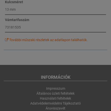
Kulcsméret
13 mm
Vámtarifaszám
73181535
További műszaki részletek az adatlapon találhatók.
INFORMÁCIÓK
Impresszum
Általános üzleti feltételek
Használati feltételek
Adatvédelemvédelmi Tájékoztató
Áruvisszavét