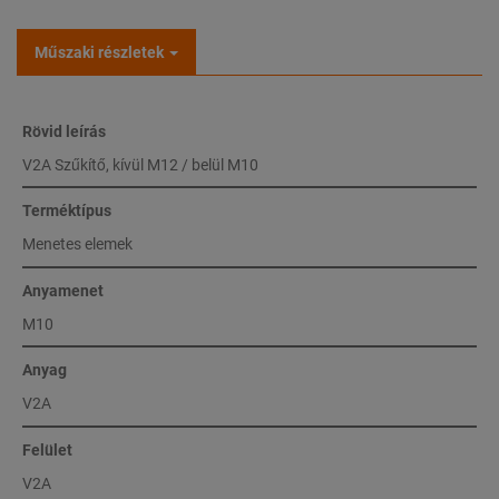
Műszaki részletek
Rövid leírás
V2A Szűkítő, kívül M12 / belül M10
Terméktípus
Menetes elemek
Anyamenet
M10
Anyag
V2A
Felület
V2A