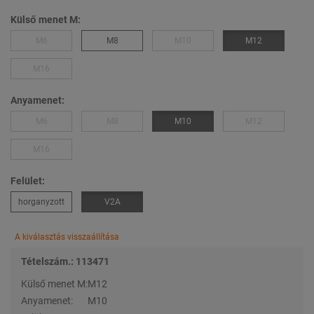
Külső menet M:
M6
M8
M10
M12
M16
Anyamenet:
M6
M8
M10
M12
M16
Felület:
horganyzott
V2A
A kiválasztás visszaállítása
Tételszám.: 113471
Külső menet M:
M12
Anyamenet:
M10