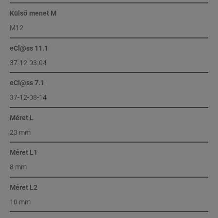
Külső menet M
M12
eCl@ss 11.1
37-12-03-04
eCl@ss 7.1
37-12-08-14
Méret L
23 mm
Méret L1
8 mm
Méret L2
10 mm