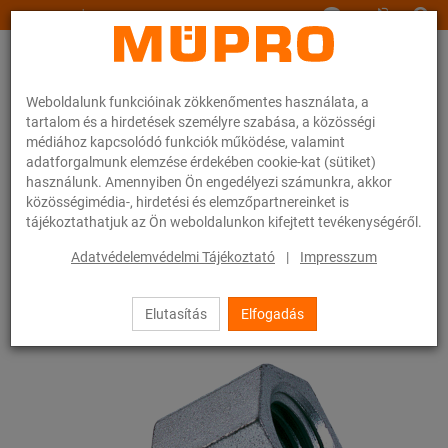
www.muepro.hu
Weboldalunk funkcióinak zökkenőmentes használata, a
tartalom és a hirdetések személyre szabása, a közösségi
médiához kapcsolódó funkciók működése, valamint
adatforgalmunk elemzése érdekében cookie-kat (sütiket)
használunk. Amennyiben Ön engedélyezi számunkra, akkor
Webáruhàz
Rögzítéstechnika
Szerelési anyagok
Szűkítők
közösségimédia-, hirdetési és elemzőpartnereinket is
tájékoztathatjuk az Ön weboldalunkon kifejtett tevékenységéről.
46 / 83
Adatvédelemvédelmi Tájékoztató
|
Impresszum
Elutasítás
Elfogadás