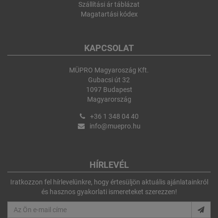
Szállítási ár táblázat
Magatartási kódex
KAPCSOLAT
MÜPRO Magyaroszág Kft.
Gubacsi út 32
1097 Budapest
Magyarország
+36 1 348 04 40
info@muepro.hu
HÍRLEVÉL
Iratkozzon fel hírlevelünkre, hogy értesüljön aktuális ajánlatainkról
és hasznos gyakorlati ismereteket szerezzen!