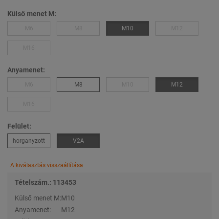
Külső menet M:
M6
M8
M10
M12
M16
Anyamenet:
M6
M8
M10
M12
M16
Felület:
horganyzott
V2A
A kiválasztás visszaállítása
Tételszám.: 113453
Külső menet M:
M10
Anyamenet:
M12