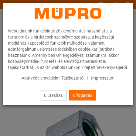
www.muepro.hu
Weboldalunk funkcióinak zökkenőmentes használata, a
tartalom és a hirdetések személyre szabása, a közösségi
médiához kapcsolódó funkciók működése, valamint
adatforgalmunk elemzése érdekében cookie-kat (sütiket)
használunk. Amennyiben Ön engedélyezi számunkra, akkor
Webáruhàz
Rögzítéstechnika
Szerelési anyagok
Szűkítők
közösségimédia-, hirdetési és elemzőpartnereinket is
tájékoztathatjuk az Ön weboldalunkon kifejtett tevékenységéről.
46 / 83
Adatvédelemvédelmi Tájékoztató
|
Impresszum
Elutasítás
Elfogadás