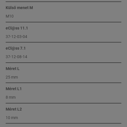
Külső menet M
M10
eCl@ss 11.1
37-12-03-04
eCl@ss 7.1
37-12-08-14
Méret L
25 mm
Méret L1
8 mm
Méret L2
10 mm