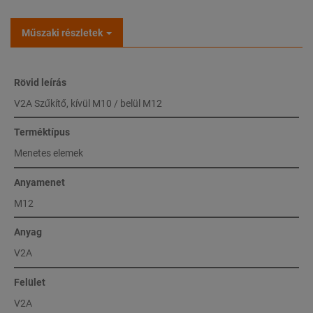
Műszaki részletek
Rövid leírás
V2A Szűkítő, kívül M10 / belül M12
Terméktípus
Menetes elemek
Anyamenet
M12
Anyag
V2A
Felület
V2A