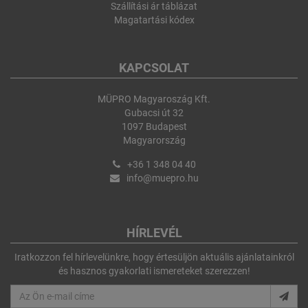
Szállítási ár táblázat
Magatartási kódex
KAPCSOLAT
MÜPRO Magyaroszág Kft.
Gubacsi út 32
1097 Budapest
Magyarország
+36 1 348 04 40
info@muepro.hu
HÍRLEVÉL
Iratkozzon fel hírlevelünkre, hogy értesüljön aktuális ajánlatainkról
és hasznos gyakorlati ismereteket szerezzen!