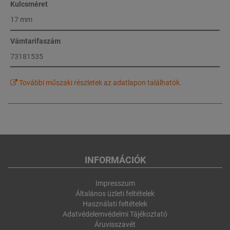
Kulcsméret
17 mm
Vámtarifaszám
73181535
További műszaki részletek az adatlapon találhatók.
INFORMÁCIÓK
Impresszum
Általános üzleti feltételek
Használati feltételek
Adatvédelemvédelmi Tájékoztató
Áruvisszavét