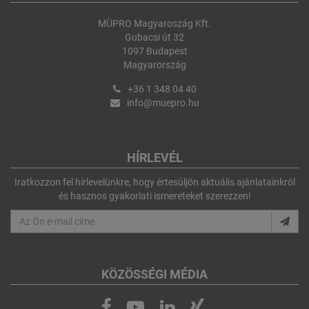
MÜPRO Magyaroszág Kft.
Gubacsi út 32
1097 Budapest
Magyarország
+36 1 348 04 40
info@muepro.hu
HÍRLEVÉL
Iratkozzon fel hírlevelünkre, hogy értesüljön aktuális ajánlatainkról
és hasznos gyakorlati ismereteket szerezzen!
KÖZÖSSÉGI MÉDIA