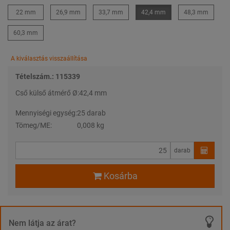
22 mm
26,9 mm
33,7 mm
42,4 mm
48,3 mm
60,3 mm
A kiválasztás visszaállítása
Tételszám.: 115339
Cső külső átmérő Ø:
42,4 mm
Mennyiségi egység:
25 darab
Tömeg/ME:
0,008 kg
darab
Kosárba
Nem látja az árat?