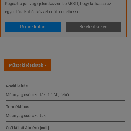
Regisztráljon vagy jelentkezzen be MOST, hogy láthassa az
egyedi áraikat és közvetlenül rendelhessen!
Regisztrálás
Bejelentkezés
Műszaki részletek
Rövid leírás
Műanyag csőrozetták, 1.1/4", fehér
Terméktípus
Műanyag csőrozetták
Cső külső átmérő [coll]