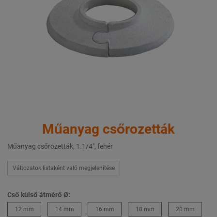
Műanyag csőrozetták
Műanyag csőrozetták, 1.1/4", fehér
Változatok listaként való megjelenítése
Cső külső átmérő Ø:
12 mm
14 mm
16 mm
18 mm
20 mm