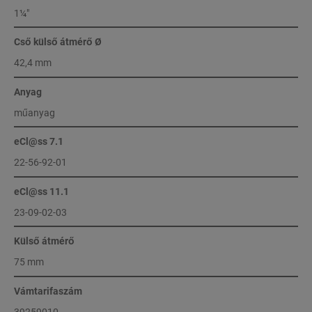
1¼"
Cső külső átmérő Ø
42,4 mm
Anyag
műanyag
eCl@ss 7.1
22-56-92-01
eCl@ss 11.1
23-09-02-03
Külső átmérő
75 mm
Vámtarifaszám
39259010