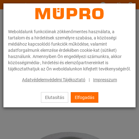
www.muepro.hu
Weboldalunk funkcióinak zökkenőmentes használata, a
tartalom és a hirdetések személyre szabása, a közösségi
médiához kapcsolódó funkciók működése, valamint
adatforgalmunk elemzése érdekében cookie-kat (sütiket)
használunk. Amennyiben Ön engedélyezi számunkra, akkor
Webáruhàz
Rögzítéstechnika
Szerelési anyagok
közösségimédia-, hirdetési és elemzőpartnereinket is
Műanyag csőrozetták
tájékoztathatjuk az Ön weboldalunkon kifejtett tevékenységéről.
38 / 83
Adatvédelemvédelmi Tájékoztató
|
Impresszum
Elutasítás
Elfogadás