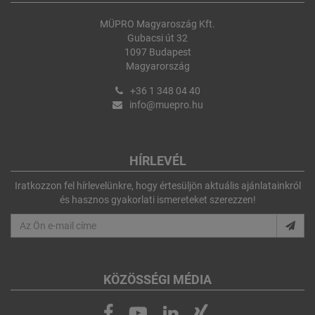
MÜPRO Magyaroszág Kft.
Gubacsi út 32
1097 Budapest
Magyarország
+36 1 348 04 40
info@muepro.hu
HÍRLEVÉL
Iratkozzon fel hírlevelünkre, hogy értesüljön aktuális ajánlatainkról
és hasznos gyakorlati ismereteket szerezzen!
KÖZÖSSÉGI MÉDIA