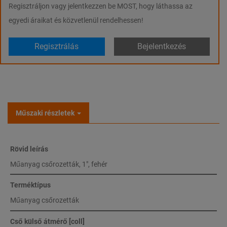
Regisztráljon vagy jelentkezzen be MOST, hogy láthassa az
egyedi áraikat és közvetlenül rendelhessen!
Regisztrálás
Bejelentkezés
Műszaki részletek
Rövid leírás
Műanyag csőrozetták, 1", fehér
Terméktípus
Műanyag csőrozetták
Cső külső átmérő [coll]