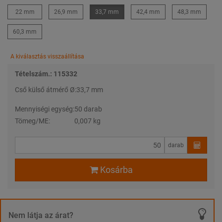
22 mm
26,9 mm
33,7 mm
42,4 mm
48,3 mm
60,3 mm
A kiválasztás visszaállítása
Tételszám.: 115332
Cső külső átmérő Ø:
33,7 mm
Mennyiségi egység:
50 darab
Tömeg/ME:
0,007 kg
darab
Kosárba
Nem látja az árat?