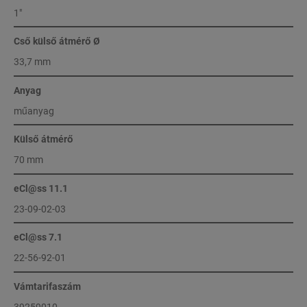
1"
Cső külső átmérő Ø
33,7 mm
Anyag
műanyag
Külső átmérő
70 mm
eCl@ss 11.1
23-09-02-03
eCl@ss 7.1
22-56-92-01
Vámtarifaszám
39259010