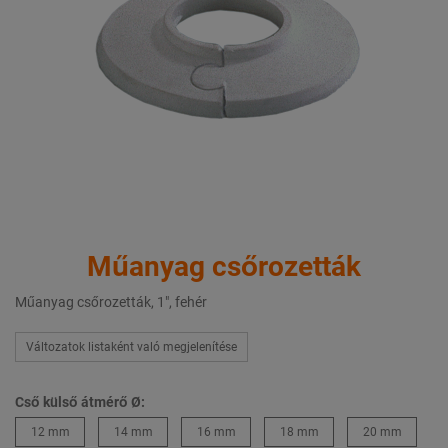
Műanyag csőrozetták
Műanyag csőrozetták, 1", fehér
Változatok listaként való megjelenítése
Cső külső átmérő Ø:
12 mm
14 mm
16 mm
18 mm
20 mm