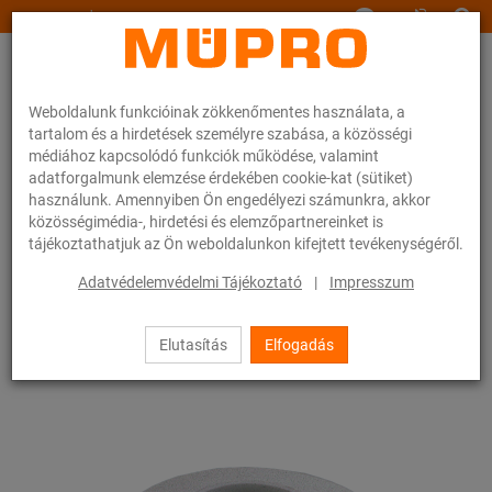
www.muepro.hu
Weboldalunk funkcióinak zökkenőmentes használata, a
tartalom és a hirdetések személyre szabása, a közösségi
médiához kapcsolódó funkciók működése, valamint
adatforgalmunk elemzése érdekében cookie-kat (sütiket)
használunk. Amennyiben Ön engedélyezi számunkra, akkor
Webáruhàz
Rögzítéstechnika
Szerelési anyagok
közösségimédia-, hirdetési és elemzőpartnereinket is
Műanyag csőrozetták
tájékoztathatjuk az Ön weboldalunkon kifejtett tevékenységéről.
38 / 83
Adatvédelemvédelmi Tájékoztató
|
Impresszum
Elutasítás
Elfogadás