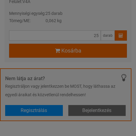
Felület:
V4A
Mennyiségi egység:
25 darab
Tömeg/ME:
0,062 kg
darab
Kosárba
Nem látja az árat?
Regisztráljon vagy jelentkezzen be MOST, hogy láthassa az
egyedi áraikat és közvetlenül rendelhessen!
Regisztrálás
Bejelentkezés