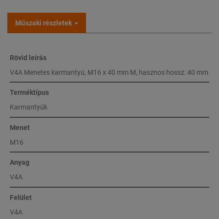
Műszaki részletek
Rövid leírás
V4A Menetes karmantyú, M16 x 40 mm M, hasznos hossz: 40 mm
Terméktípus
Karmantyúk
Menet
M16
Anyag
V4A
Felület
V4A