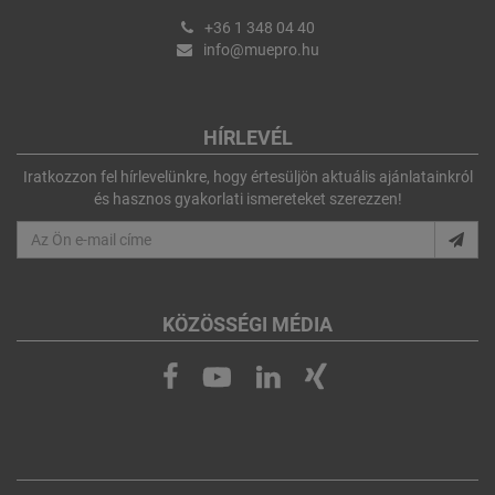
+36 1 348 04 40
info@muepro.hu
HÍRLEVÉL
Iratkozzon fel hírlevelünkre, hogy értesüljön aktuális ajánlatainkról
és hasznos gyakorlati ismereteket szerezzen!
KÖZÖSSÉGI MÉDIA