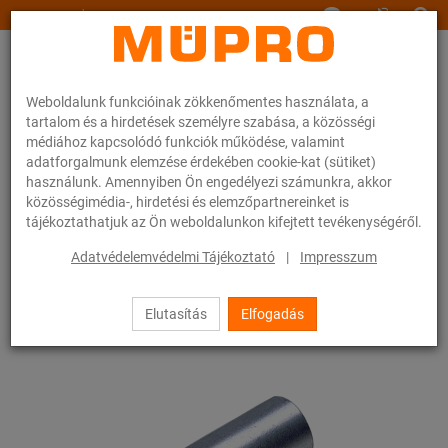
www.muepro.hu
Weboldalunk funkcióinak zökkenőmentes használata, a
tartalom és a hirdetések személyre szabása, a közösségi
médiához kapcsolódó funkciók működése, valamint
adatforgalmunk elemzése érdekében cookie-kat (sütiket)
használunk. Amennyiben Ön engedélyezi számunkra, akkor
Webáruhàz
Rögzítéstechnika
Szerelési anyagok
Menetes toldó
közösségimédia-, hirdetési és elemzőpartnereinket is
tájékoztathatjuk az Ön weboldalunkon kifejtett tevékenységéről.
18 / 83
Adatvédelemvédelmi Tájékoztató
|
Impresszum
Elutasítás
Elfogadás