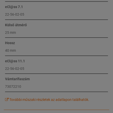
eCl@ss 7.1
22-56-02-05
Külső átmérő
25 mm
Hossz
40 mm
eCl@ss 11.1
22-56-02-05
Vámtarifaszám
73072210
További műszaki részletek az adatlapon találhatók.