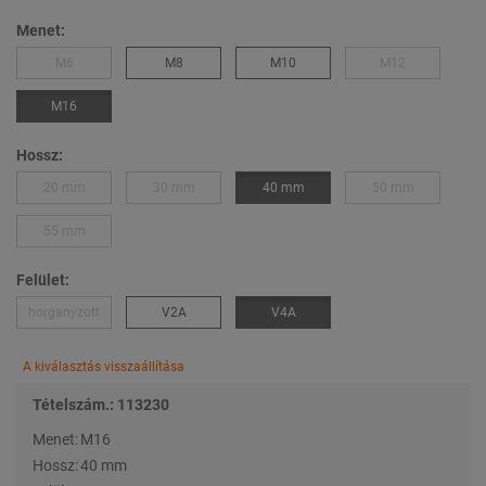
Menet:
M6
M8
M10
M12
M16
Hossz:
20 mm
30 mm
40 mm
50 mm
55 mm
Felület:
horganyzott
V2A
V4A
A kiválasztás visszaállítása
Tételszám.: 113230
Menet:
M16
Hossz:
40 mm