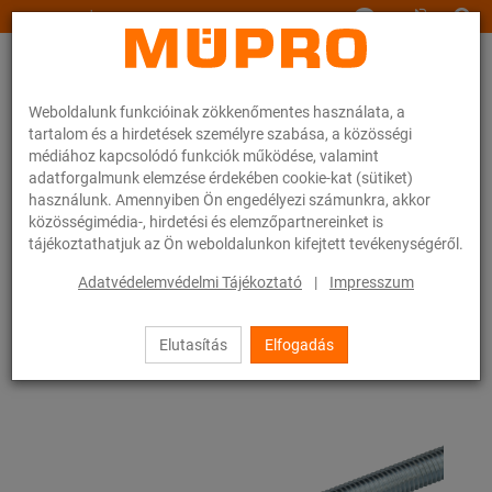
www.muepro.hu
Weboldalunk funkcióinak zökkenőmentes használata, a
tartalom és a hirdetések személyre szabása, a közösségi
médiához kapcsolódó funkciók működése, valamint
adatforgalmunk elemzése érdekében cookie-kat (sütiket)
használunk. Amennyiben Ön engedélyezi számunkra, akkor
Webáruhàz
Rögzítéstechnika
Szerelési anyagok
Menetes szárak
közösségimédia-, hirdetési és elemzőpartnereinket is
tájékoztathatjuk az Ön weboldalunkon kifejtett tevékenységéről.
21 / 83
Adatvédelemvédelmi Tájékoztató
|
Impresszum
Elutasítás
Elfogadás