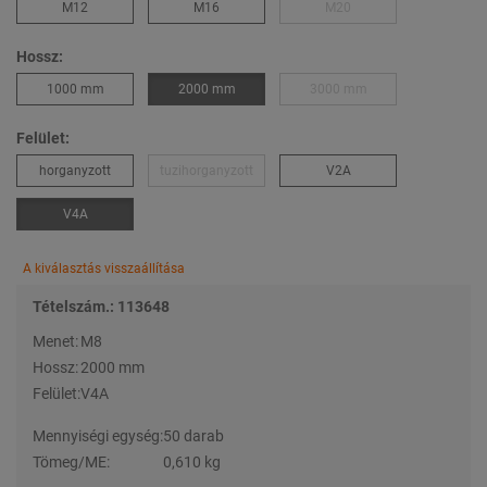
M12
M16
M20
Hossz:
1000 mm
2000 mm
3000 mm
Felület:
horganyzott
tuzihorganyzott
V2A
V4A
A kiválasztás visszaállítása
Tételszám.: 113648
Menet:
M8
Hossz:
2000 mm
Felület:
V4A
Mennyiségi egység:
50 darab
Tömeg/ME:
0,610 kg