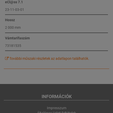
eCl@ss 7.1
23-11-03-01
Hossz
2 000 mm
Vámtarifaszám
73181535
További műszaki részletek az adatlapon találhatók.
INFORMÁCIÓK
Impresszum