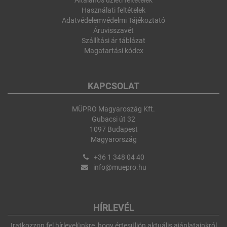
Általános üzleti feltételek
Használati feltételek
Adatvédelemvédelmi Tájékoztató
Áruvisszavét
Szállítási ár táblázat
Magatartási kódex
KAPCSOLAT
MÜPRO Magyaroszág Kft.
Gubacsi út 32
1097 Budapest
Magyarország
+36 1 348 04 40
info@muepro.hu
HÍRLEVÉL
Iratkozzon fel hírlevelünkre, hogy értesüljön aktuális ajánlatainkról