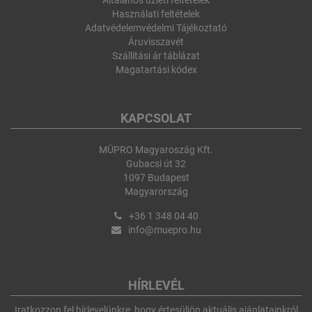
Általános üzleti feltételek
Használati feltételek
Adatvédelemvédelmi Tájékoztató
Áruvisszavét
Szállítási ár táblázat
Magatartási kódex
KAPCSOLAT
MÜPRO Magyaroszág Kft.
Gubacsi út 32
1097 Budapest
Magyarország
+36 1 348 04 40
info@muepro.hu
HÍRLEVÉL
Iratkozzon fel hírlevelünkre, hogy értesüljön aktuális ajánlatainkról