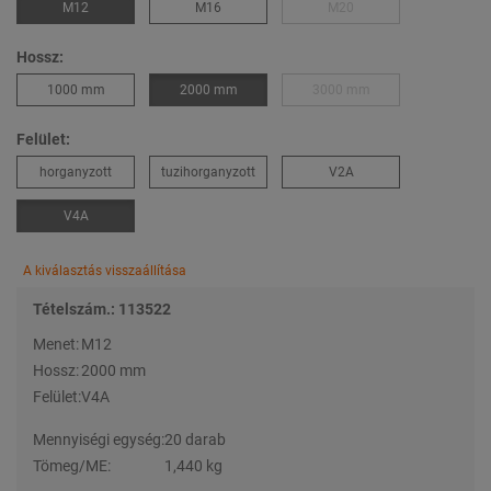
M12
M16
M20
Hossz:
1000 mm
2000 mm
3000 mm
Felület:
horganyzott
tuzihorganyzott
V2A
V4A
A kiválasztás visszaállítása
Tételszám.: 113522
Menet:
M12
Hossz:
2000 mm
Felület:
V4A
Mennyiségi egység:
20 darab
Tömeg/ME:
1,440 kg