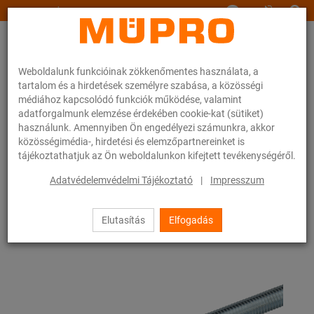
www.muepro.hu
Weboldalunk funkcióinak zökkenőmentes használata, a
tartalom és a hirdetések személyre szabása, a közösségi
médiához kapcsolódó funkciók működése, valamint
adatforgalmunk elemzése érdekében cookie-kat (sütiket)
használunk. Amennyiben Ön engedélyezi számunkra, akkor
Webáruhàz
Rögzítéstechnika
Szerelési anyagok
Menetes szárak
közösségimédia-, hirdetési és elemzőpartnereinket is
tájékoztathatjuk az Ön weboldalunkon kifejtett tevékenységéről.
21 / 83
Adatvédelemvédelmi Tájékoztató
|
Impresszum
Elutasítás
Elfogadás