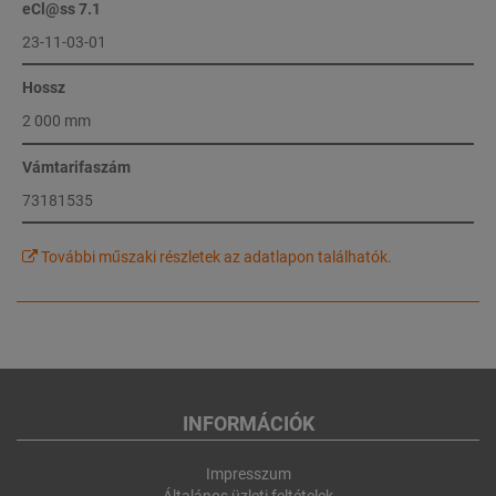
eCl@ss 7.1
23-11-03-01
Hossz
2 000 mm
Vámtarifaszám
73181535
További műszaki részletek az adatlapon találhatók.
INFORMÁCIÓK
Impresszum