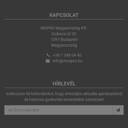
KAPCSOLAT
MÜPRO Magyaroszág Kft.
Gubacsi út 32
1097 Budapest
Magyarország
+36 1 348 04 40
info@muepro.hu
HÍRLEVÉL
Iratkozzon fel hírlevelünkre, hogy értesüljön aktuális ajánlatainkról
és hasznos gyakorlati ismereteket szerezzen!