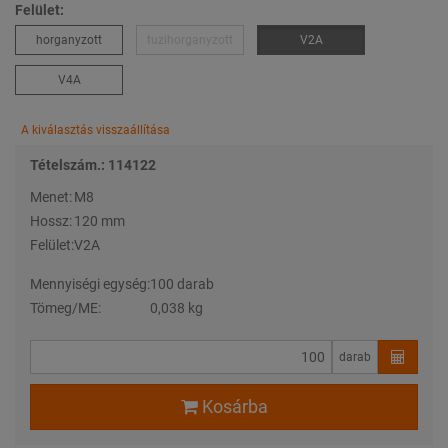
Felület:
horganyzott
tuzihorganyzott
V2A
V4A
A kiválasztás visszaállítása
Tételszám.: 114122
Menet:
M8
Hossz:
120 mm
Felület:
V2A
Mennyiségi egység:
100 darab
Tömeg/ME:
0,038 kg
darab
Kosárba