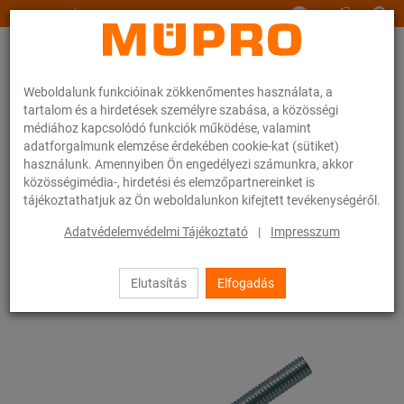
www.muepro.hu
Weboldalunk funkcióinak zökkenőmentes használata, a
tartalom és a hirdetések személyre szabása, a közösségi
médiához kapcsolódó funkciók működése, valamint
adatforgalmunk elemzése érdekében cookie-kat (sütiket)
használunk. Amennyiben Ön engedélyezi számunkra, akkor
Webáruhàz
Rögzítéstechnika
Szerelési anyagok
Menetes stiftek
közösségimédia-, hirdetési és elemzőpartnereinket is
tájékoztathatjuk az Ön weboldalunkon kifejtett tevékenységéről.
23 / 83
Adatvédelemvédelmi Tájékoztató
|
Impresszum
Elutasítás
Elfogadás