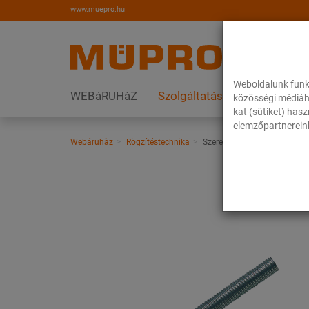
www.muepro.hu
Weboldalunk funk
WEBáRUHàZ
Szolgáltatások
Megoldás
közösségi médiáh
kat (sütiket) has
elemzőpartnereink
Webáruhàz
Rögzítéstechnika
Szerelési anyagok
Menetes