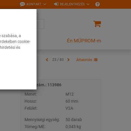
KONTAKT
BEJELENTKEZÉS
e szabása, a
Én MÜPROM-m
rdekében cookie-
irdetési és
23 / 83
Áttekintés
Tételszám.: 113986
Menet:
M12
Hossz:
60 mm
Felület:
V2A
Mennyiségi egység:
50 darab
Tömeg/ME:
0,043 kg