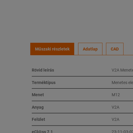
Műszaki részletek
Adatlap
CAD
Rövid leírás
V2A Menete
Terméktípus
Menetes el
Menet
M12
Anyag
V2A
Felület
V2A
eCl@ss 7.1
23-11-03-0