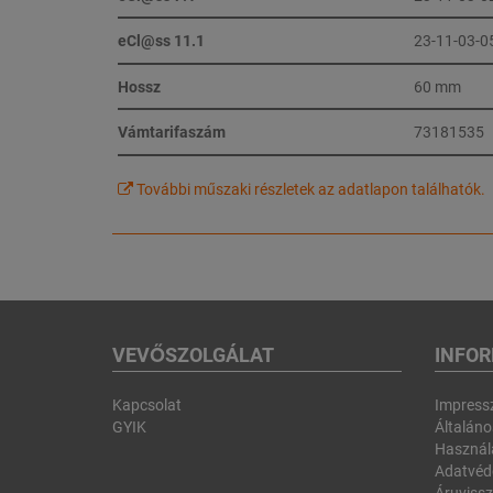
eCl@ss 11.1
23-11-03-0
Hossz
60 mm
Vámtarifaszám
73181535
További műszaki részletek az adatlapon találhatók.
VEVŐSZOLGÁLAT
INFO
Kapcsolat
Impres
GYIK
Általános
Használa
Adatvéd
Áruvissz