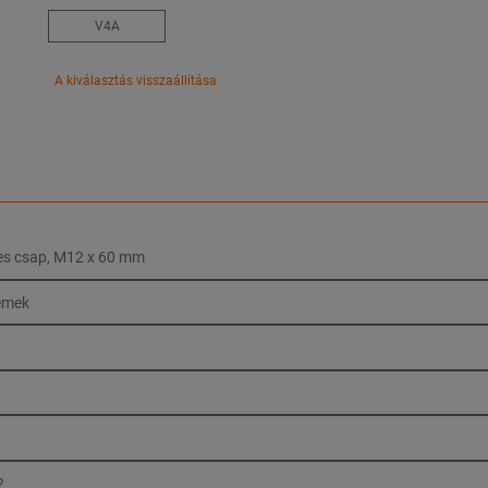
V4A
A kiválasztás visszaállítása
s csap, M12 x 60 mm
emek
2