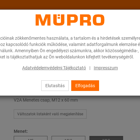
cióinak zökkenőmentes használata, a tartalom és a hirdetések személyr
ok
A MÜPRO-ról
Karrier
Downloads
oz kapcsolódó funkciók működése, valamint adatforgalmunk elemzése é
ználunk. Amennyiben Ön engedélyezi számunkra, akkor közösségimédia-, h
et is tájékoztathatjuk az Ön weboldalunkon kifejtett tevékenységéről.
 stiftek
Adatvédelemvédelmi Tájékoztató
|
Impresszum
Elutasítás
Elfogadás
Menetes stiftek
V2A Menetes csap, M12 x 60 mm
Változatok listaként való megjelenítése
Menet: