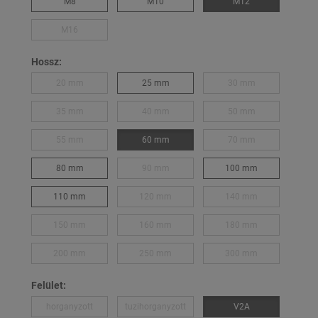
M8
M10
M12
M16
Hossz:
20 mm
25 mm
30 mm
35 mm
40 mm
50 mm
55 mm
60 mm
70 mm
80 mm
90 mm
100 mm
110 mm
120 mm
140 mm
150 mm
160 mm
180 mm
200 mm
250 mm
300 mm
Felület:
horganyzott
tuzihorganyzott
V2A