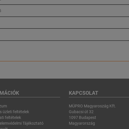
5
RMÁCIÓK
KAPCSOLAT
szum
MÜPRO Magyaroszág Kft.
 üzleti feltételek
Gubacsi út 32
ti feltételek
1097 Budapest
elemvédelmi Tájékoztató
Magyarország
avét