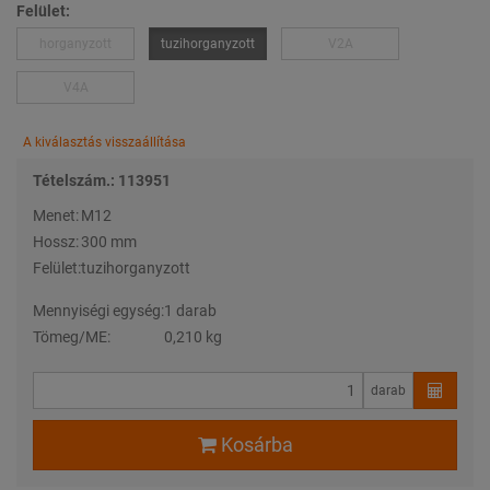
Felület:
horganyzott
tuzihorganyzott
V2A
V4A
A kiválasztás visszaállítása
Tételszám.: 113951
Menet:
M12
Hossz:
300 mm
Felület:
tuzihorganyzott
Mennyiségi egység:
1 darab
Tömeg/ME:
0,210 kg
darab
Kosárba