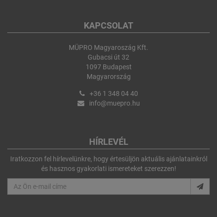
KAPCSOLAT
MÜPRO Magyaroszág Kft.
Gubacsi út 32
1097 Budapest
Magyarország
+36 1 348 04 40
info@muepro.hu
HÍRLEVÉL
Iratkozzon fel hírlevelünkre, hogy értesüljön aktuális ajánlatainkról
és hasznos gyakorlati ismereteket szerezzen!