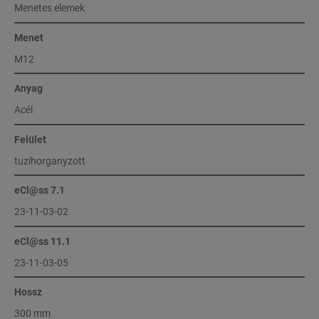
Menetes elemek
Menet
M12
Anyag
Acél
Felület
tuzihorganyzott
eCl@ss 7.1
23-11-03-02
eCl@ss 11.1
23-11-03-05
Hossz
300 mm