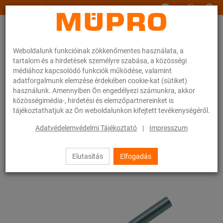
www.muepro.hu
Weboldalunk funkcióinak zökkenőmentes használata, a
tartalom és a hirdetések személyre szabása, a közösségi
médiához kapcsolódó funkciók működése, valamint
adatforgalmunk elemzése érdekében cookie-kat (sütiket)
használunk. Amennyiben Ön engedélyezi számunkra, akkor
Webáruhàz
Rögzítéstechnika
Szerelési anyagok
Menetes stiftek
közösségimédia-, hirdetési és elemzőpartnereinket is
tájékoztathatjuk az Ön weboldalunkon kifejtett tevékenységéről.
23 / 83
Adatvédelemvédelmi Tájékoztató
|
Impresszum
Elutasítás
Elfogadás