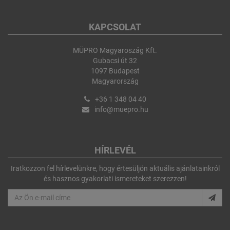
KAPCSOLAT
MÜPRO Magyaroszág Kft.
Gubacsi út 32
1097 Budapest
Magyarország
+36 1 348 04 40
info@muepro.hu
HÍRLEVÉL
Iratkozzon fel hírlevelünkre, hogy értesüljön aktuális ajánlatainkról
és hasznos gyakorlati ismereteket szerezzen!