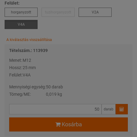
Felület:
horganyzott
tuzihorganyzott
V2A
V4A
A kiválasztás visszaállítása
Tételszám.: 113939
Menet:
M12
Hossz:
25 mm
Felület:
V4A
Mennyiségi egység:
50 darab
Tömeg/ME:
0,019 kg
darab
Kosárba