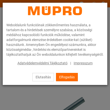
www.muepro.hu
Weboldalunk funkcióinak zökkenőmentes használata, a
tartalom és a hirdetések személyre szabása, a közösségi
médiához kapcsolódó funkciók működése, valamint
adatforgalmunk elemzése érdekében cookie-kat (sütiket)
használunk. Amennyiben Ön engedélyezi számunkra, akkor
Webáruhàz
Rögzítéstechnika
Szerelési anyagok
Menetes stiftek
közösségimédia-, hirdetési és elemzőpartnereinket is
tájékoztathatjuk az Ön weboldalunkon kifejtett tevékenységéről.
23 / 83
Adatvédelemvédelmi Tájékoztató
|
Impresszum
Elutasítás
Elfogadás