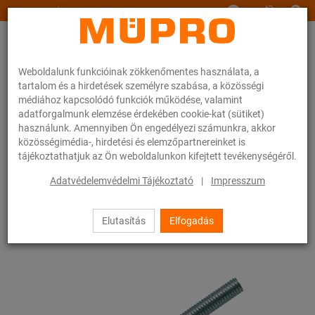
www.muepro.hu
Weboldalunk funkcióinak zökkenőmentes használata, a
tartalom és a hirdetések személyre szabása, a közösségi
médiához kapcsolódó funkciók működése, valamint
adatforgalmunk elemzése érdekében cookie-kat (sütiket)
használunk. Amennyiben Ön engedélyezi számunkra, akkor
Webáruhàz
Rögzítéstechnika
Szerelési anyagok
Menetes stiftek
közösségimédia-, hirdetési és elemzőpartnereinket is
tájékoztathatjuk az Ön weboldalunkon kifejtett tevékenységéről.
23 / 83
Adatvédelemvédelmi Tájékoztató
|
Impresszum
Elutasítás
Elfogadás