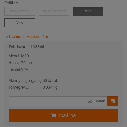
Felület:
horganyzott
tuzihorganyzott
V2A
V4A
A kiválasztás visszaállítása
Tételszám.: 113846
Menet:
M10
Hossz:
70 mm
Felület:
V2A
Mennyiségi egység:
50 darab
Tömeg/ME:
0,034 kg
darab
Kosárba