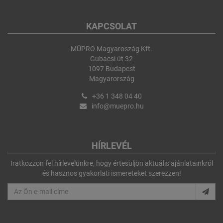
KAPCSOLAT
MÜPRO Magyaroszág Kft.
Gubacsi út 32
1097 Budapest
Magyarország
+36 1 348 04 40
info@muepro.hu
HÍRLEVÉL
Iratkozzon fel hírlevelünkre, hogy értesüljön aktuális ajánlatainkról
és hasznos gyakorlati ismereteket szerezzen!